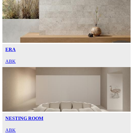
ERA
ABK
NESTING ROOM
ABK