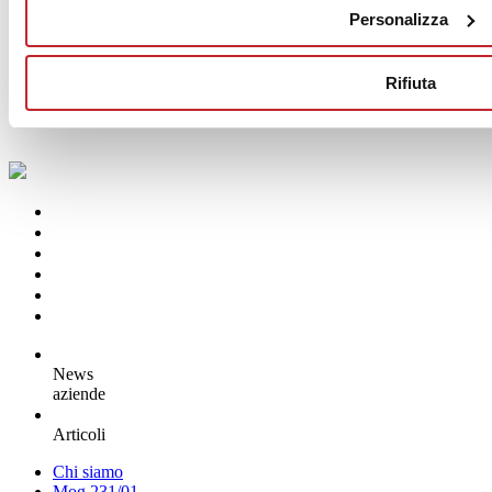
SENSI ROMA
Personalizza
ABK
Rifiuta
News
aziende
Articoli
Chi siamo
Mog 231/01