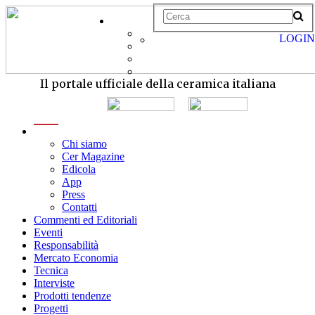
LOGIN
Il portale ufficiale della ceramica italiana
menu
Chi siamo
Cer Magazine
Edicola
App
Press
Contatti
Commenti ed Editoriali
Eventi
Responsabilità
Mercato Economia
Tecnica
Interviste
Prodotti tendenze
Progetti