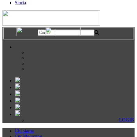
Storia
LOGIN
Chi siamo
Cer Magazine