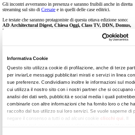
Gli incontri avverranno in presenza e saranno fruibili anche in diretta
streaming sul sito di
Cersaie
e in quelli delle case editrici.
Le testate che saranno protagoniste di questa ottava edizione sono:
AD Architectural Digest, Chiesa Oggi, Class TV, DDN, Domus,
Elle Decor Italia, IFDM, Ingenio, IoArch, Interni, l’Arca
International, NiiProgetti, Platform, Quotidiano Nazionale,
Suite, The Plan, VilleGiardini
e
Wellness Design.
Il format dei Café ripropone lo schema di successo attuato nelle
precedenti edizioni: 45 minuti di conversazione dal tono informale
Informativa Cookie
tra i direttori delle testate ed esponenti di primo piano
Questo sito utilizza cookie di profilazione, anche di terze part
dell’architettura e del design.
per inviarLe messaggi pubblicitari mirati e servizi in linea con
Leggi il
programma degli incontri.
sue preferenze. Condividiamo inoltre le informazioni sul mod
cui utilizza il nostro sito con i nostri partner che si occupano 
analisi dei dati web, pubblicità e social media i quali potrebbe
Luglio 2023
combinarle con altre informazioni che ha fornito loro o che h
raccolto dal tuo utilizzo sui loro servizi. Se vuole saperne di 
Archivio >
negare il consenso a tutti o ad alcuni cookie
clicchi qui
. Il
consenso può essere espresso cliccando sul tasto "Accetta
< Articolo precedente
tutti". Se non vuole i cookie di profilazione può negare il