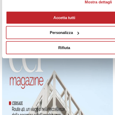
Mostra dettagli
consenso sul tasto "Rifiuta".
Eventi >
Articolo successivo >
Accetta tutti
Cer Magazine Italia 62
07-08.2023
Personalizza
Rifiuta