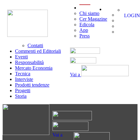
menu
Chi siamo
LOGIN
Cer Magazine
Edicola
App
Press
Contatti
Commenti ed Editoriali
Eventi
Responsabilità
Mercato Economia
Tecnica
Vai a
Interviste
Prodotti tendenze
Progetti
Storia
Vai a