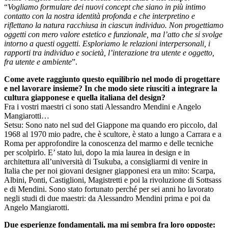
“
Vogliamo formulare dei nuovi concept che siano in più intimo
contatto con la nostra identità profonda e che interpretino e
riflettano la natura racchiusa in ciascun individuo. Non progettiamo
oggetti con mero valore estetico e funzionale, ma l’atto che si svolge
intorno a questi oggetti. Esploriamo le relazioni interpersonali, i
rapporti tra individuo e società, l’interazione tra utente e oggetto,
fra utente e ambiente
”.
Come avete raggiunto questo equilibrio nel modo di progettare
e nel lavorare insieme? In che modo siete riusciti a integrare la
cultura giapponese e quella italiana del design?
Fra i vostri maestri ci sono stati Alessandro Mendini e Angelo
Mangiarotti…
Setsu: Sono nato nel sud del Giappone ma quando ero piccolo, dal
1968 al 1970 mio padre, che è scultore, è stato a lungo a Carrara e a
Roma per approfondire la conoscenza del marmo e delle tecniche
per scolpirlo. E’ stato lui, dopo la mia laurea in design e in
architettura all’università di Tsukuba, a consigliarmi di venire in
Italia che per noi giovani designer giapponesi era un mito: Scarpa,
Albini, Ponti, Castiglioni, Magistretti e poi la rivoluzione di Sottsass
e di Mendini. Sono stato fortunato perché per sei anni ho lavorato
negli studi di due maestri: da Alessandro Mendini prima e poi da
Angelo Mangiarotti.
Due esperienze fondamentali, ma mi sembra fra loro opposte: