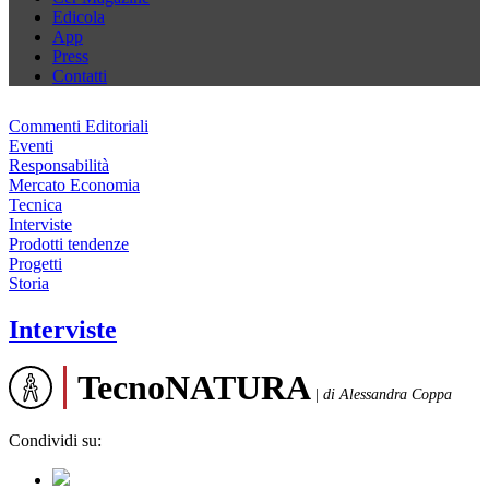
Edicola
App
Press
Contatti
Commenti Editoriali
Eventi
Responsabilità
Mercato Economia
Tecnica
Interviste
Prodotti tendenze
Progetti
Storia
Interviste
TecnoNATURA
|
di Alessandra Coppa
Condividi su: