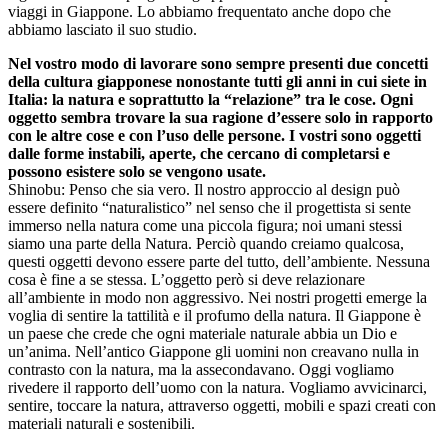
viaggi in Giappone. Lo abbiamo frequentato anche dopo che
abbiamo lasciato il suo studio.
Nel vostro modo di lavorare sono sempre presenti due concetti
della cultura giapponese nonostante tutti gli anni in cui siete in
Italia: la natura e soprattutto la “relazione” tra le cose. Ogni
oggetto sembra trovare la sua ragione d’essere solo in rapporto
con le altre cose e con l’uso delle persone. I vostri sono oggetti
dalle forme instabili, aperte, che cercano di completarsi e
possono esistere solo se vengono usate.
Shinobu: Penso che sia vero. Il nostro approccio al design può
essere definito “naturalistico” nel senso che il progettista si sente
immerso nella natura come una piccola figura; noi umani stessi
siamo una parte della Natura. Perciò quando creiamo qualcosa,
questi oggetti devono essere parte del tutto, dell’ambiente. Nessuna
cosa è fine a se stessa. L’oggetto però si deve relazionare
all’ambiente in modo non aggressivo. Nei nostri progetti emerge la
voglia di sentire la tattilità e il profumo della natura. Il Giappone è
un paese che crede che ogni materiale naturale abbia un Dio e
un’anima. Nell’antico Giappone gli uomini non creavano nulla in
contrasto con la natura, ma la assecondavano. Oggi vogliamo
rivedere il rapporto dell’uomo con la natura. Vogliamo avvicinarci,
sentire, toccare la natura, attraverso oggetti, mobili e spazi creati con
materiali naturali e sostenibili.