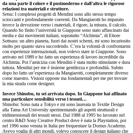
da una parte il colore e il postmoderno e dall’altra le rigorose
relazioni tra materiali e strutture.
Setsu: I complessi progetti di Mendini sono allo stesso tempo
scioccanti e profondamente coerenti. Da Mangiarotti ho imparato
invece la devozione verso i materiali, il rigore, la misura, il calcolo.
Quando ho finito l’università in Giappone sono stato affascinato dai
media e dai movimenti italiani, sopratutto “Alchimia”, di Ettore
Sottsass: un altro pianeta, fuori dai nostri schemi, mi sono incuriosito
molto per quanto stava succedendo. C’era la volontà di confrontarmi
con esperienze internazionali, non volevo stare in Giappone. Sono
arrivato nel 1989 e ho fatto un esperienza di lavoro incredibile da
Alchimia. Poi l’amicizia con Mendini è stata molto stimolante e dura
tuttora. Mendini per me è insieme gentilezza e profondità. Subito
dopo ho fatto un’esperienza da Mangiarotti, completamente diverso
come maestro. Visioni opposte ma fondamentali per me per trovare
la mia strada come designer.
Invece Shinobu, tu sei arrivata dopo. In Giappone hai affinato
una particolare sensibilità verso i tessuti…
Shinobu: Sono nata a Tokyo e mi sono laureata in Textile Design
alla Tama Art University sperimentando gli aspetti strutturali e
tridimensionali dei tessuti stessi. Dal 1988 al 1995 ho lavorato nel
centro R&D Sony Creative Product dove è nata la Playstation, poi
nel 1996 sono venuta in Italia per frequentare la Domus Academy.
Avevo voglia di altri mondi, volevo conoscere il design italiano che