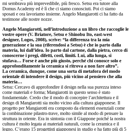
mi sembrava più imprevedibile, più fresco. Setsu era tutore alla
Domus Academy ed è lì che ci siamo conosciuti. Poi ci siamo
sposati e ora lavoriamo insieme. Angelo Mangiarotti ci ha fatto da
testimone alle nostre nozze.
Angelo Mangiarotti, nell’introduzione a un libro che raccoglie le
vostre opere (V. Briatore, Setsu e Shinobu Ito, east-west
designer, Logos, 2008), scrive: “la differenza tra la mia
generazione e la sua (riferendosi a Setsu) è che io parto dalla
materia, lui dall’idea. Io parto dal cartone, dalla pietra, cerco di
conoscerne i pregi, difetti, costi, limiti. Lui, alla lunga, si
stufava… Forse è anche più giusto, perché chi conosce solo e
approfonditamente la ceramica si ritrova a non fare altro”.
La ceramica, dunque, come una sorta di metafora del modo
orientale di intendere il design, più vicino al pensiero che alla
materia…
Setsu: Cercavo di approfondire il design nella sua purezza inteso
come materiali e forma; Mangiarotti in questo senso è stato
fondamentale. Credo che il modo di concepire l’architettura e il
design di Mangiarotti sia molto vicino alla cultura giapponese. Il
progetto per Mangiarotti era composto da elementi essenziali come
la combinazione pilastro-trave, molto simile al modo di pensare la
struttura in oriente. Era in sintonia con il Giappone poiché la nostra
cultura è molto legata ai materiali naturali, come la ceramica e il
legno. C’erano 15 progettisti giapponesi in studio e ha fatto più di 5