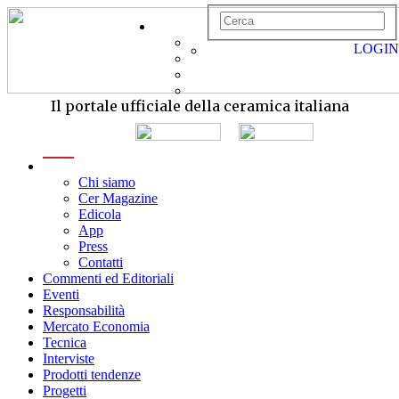
LOGIN
Il portale ufficiale della ceramica italiana
menu
Chi siamo
Cer Magazine
Edicola
App
Press
Contatti
Commenti ed Editoriali
Eventi
Responsabilità
Mercato Economia
Tecnica
Interviste
Prodotti tendenze
Progetti