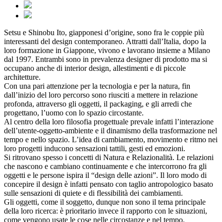
Setsu e Shinobu Ito, giapponesi d’origine, sono fra le coppie più
interessanti del design contemporaneo. Attratti dall’Italia, dopo la
loro formazione in Giappone, vivono e lavorano insieme a Milano
dal 1997. Entrambi sono in prevalenza designer di prodotto ma si
occupano anche di interior design, allestimenti e di piccole
architetture.
Con una pari attenzione per la tecnologia e per la natura, fin
dall’inizio del loro percorso sono riusciti a mettere in relazione
profonda, attraverso gli oggetti, il packaging, e gli arredi che
progettano, l’uomo con lo spazio circostante.
Al centro della loro filosofia progettuale prevale infatti l’interazione
dell’utente-oggetto-ambiente e il dinamismo della trasformazione nel
tempo e nello spazio. L’idea di cambiamento, movimento e ritmo nei
loro progetti inducono sensazioni tattili, gesti ed emozioni.
Si ritrovano spesso i concetti di Natura e Relazionalità. Le relazioni
che nascono e cambiano continuamente e che intercorrono fra gli
oggetti e le persone ispira il “design delle azioni”. Il loro modo di
concepire il design è infatti pensato con taglio antropologico basato
sulle sensazioni di quiete e di flessibilità dei cambiamenti.
Gli oggetti, come il soggetto, dunque non sono il tema principale
della loro ricerca: è prioritario invece il rapporto con le situazioni,
come vengono usate le cose nelle circostanze e nel tempo.