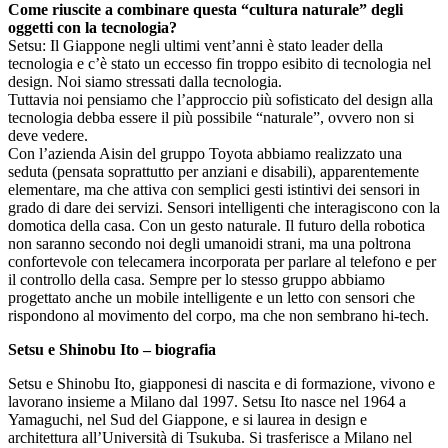
Come riuscite a combinare questa “cultura naturale” degli
oggetti con la tecnologia?
Setsu: Il Giappone negli ultimi vent’anni è stato leader della
tecnologia e c’è stato un eccesso fin troppo esibito di tecnologia nel
design. Noi siamo stressati dalla tecnologia.
Tuttavia noi pensiamo che l’approccio più sofisticato del design alla
tecnologia debba essere il più possibile “naturale”, ovvero non si
deve vedere.
Con l’azienda Aisin del gruppo Toyota abbiamo realizzato una
seduta (pensata soprattutto per anziani e disabili), apparentemente
elementare, ma che attiva con semplici gesti istintivi dei sensori in
grado di dare dei servizi. Sensori intelligenti che interagiscono con la
domotica della casa. Con un gesto naturale. Il futuro della robotica
non saranno secondo noi degli umanoidi strani, ma una poltrona
confortevole con telecamera incorporata per parlare al telefono e per
il controllo della casa. Sempre per lo stesso gruppo abbiamo
progettato anche un mobile intelligente e un letto con sensori che
rispondono al movimento del corpo, ma che non sembrano hi-tech.
Setsu e Shinobu Ito – biografia
Setsu e Shinobu Ito, giapponesi di nascita e di formazione, vivono e
lavorano insieme a Milano dal 1997. Setsu Ito nasce nel 1964 a
Yamaguchi, nel Sud del Giappone, e si laurea in design e
architettura all’Università di Tsukuba. Si trasferisce a Milano nel