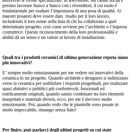
attraverso le riviste specializzate, in televisione, sui canali social e
persino lavorare fianco a fianco con i rivenditori, il cui ruolo è
fondamentale per esaltare l’importanza di una posa di qualità. Ai
maestri posatori deve essere dato risalto per il loro lavoro,
includendo il loro nome nella lista di chi ha collaborato a quel
determinato progetto, così come avviene per l’architetto o l’impresa
costruttrice. Questo riconoscimento della loro professionalità e
abilità dà un senso e un valore al lavoro di installazione.
Quali tra i prodotti ceramici di ultima generazione reputa siano
più innovativi?
E’ sempre molto entusiasmante per me vedere usi innovativi della
ceramica in un progetto. Quando architetti e designers si indirizzano
verso la ceramica per soddisfare i requisiti progettuali, per realizzare
spazi abitativi o pubblici più confortevoli, funzionali ed
esteticamente originali, quando sanno combinare tra loro elementi
inaspettati e materiali diversi, ecco, per me è davvero molto
emozionante. Poi, quando vedo che le piastrelle sono posate in
modo impeccabile, rimango senza fiato!
Per finire, può parlarci degli ultimi progetti su cui state