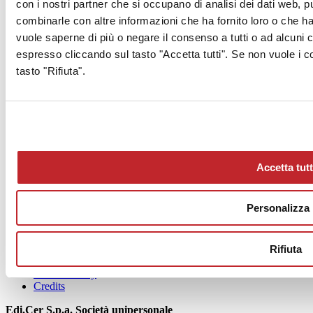
con i nostri partner che si occupano di analisi dei dati web, p
combinarle con altre informazioni che ha fornito loro o che han
vuole saperne di più o negare il consenso a tutti o ad alcuni
Gennaio 2019
espresso cliccando sul tasto "Accetta tutti". Se non vuole i c
tasto "Rifiuta".
Accetta tutt
News
aziende
Personalizza
Articoli
Chi siamo
Mog 231/01
Rifiuta
Privacy
Cookie Policy
Credits
Edi.Cer S.p.a. Società unipersonale