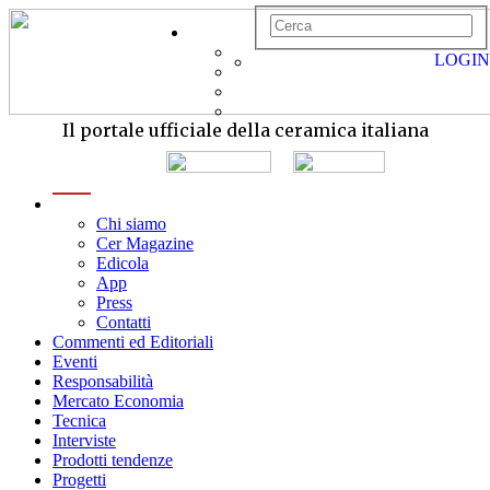
LOGIN
Il portale ufficiale della ceramica italiana
menu
Chi siamo
Cer Magazine
Edicola
App
Press
Contatti
Commenti ed Editoriali
Eventi
Responsabilità
Mercato Economia
Tecnica
Interviste
Prodotti tendenze
Progetti