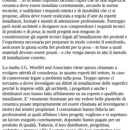
costosa?”. Io di solito rispondo facendo capire che se una superficie
ceramica deve essere installata correttamente, secondo le norme
tecniche, e soddisfare i requisiti estetici e di durabilità che ci si
propone, allora deve essere realizzata a regola d’arte da esperti
installatori, formati e muniti di attestazione professionale. Purtroppo
però molti architetti e designers non comprendono i requisiti tecnici
di prodotto e di posa; in molti progetti non tengono in
considerazione gli aspetti tecnici legati all’installazione dei prodotti e
l’esperienza necessaria per preparare in modo corretto il sottofondo,
assicurare la giusta scelta dei prodotti per la posa – in base a quali
materiali devono essere posati – e che venga messo in atto il metodo
di installazione corretto.
Lo studio J.G. Woelfel and Associates viene spesso chiamato a
svolgere attività di consulenza, in quanto esperti del settore, in caso
di controversie legate a problemi sulla posa. Troppo spesso ci
troviamo a dover investigare sui difetti di installazione delle superfici
perché le imprese edili, gli architetti, i progettisti e anche i
distributori non hanno fatto affidamento su un esperto e qualificato
installatore. E’ veramente frustrante per me vedere belle piastrelle di
ceramica posate impropriamente ed essere chiamata ad investigarne i
motivi dai relativi proprietari. I consumatori hanno fiducia nei
professionisti ai quali affidano i loro progetti, vogliono e si aspettano
un lavoro eseguito correttamente, dopotutto hanno pagato per un
prodotto di qualità. Tuttavia, il loro distributore, progettista,