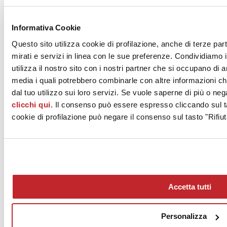
‐ che ci vede responsabili delle attività di innovazione e ricerca. Il
nostro supporto tecnico e scientifico, svolto anche istituzionalmente
sui tavoli di normazione nazionali e internazionali, servirà per
Informativa Cookie
continuare a promuovere quel processo di valorizzazione che porta a
Questo sito utilizza cookie di profilazione, anche di terze par
considerare, proprio per le loro prestazioni e design, i prodotti
ceramici italiani un’eccellenza nel mondo.”
mirati e servizi in linea con le sue preferenze. Condividiamo i
utilizza il nostro sito con i nostri partner che si occupano di a
Il progetto è stato finanziato nell’ambito delle attività svolte dal
Ministero dello Sviluppo Economico in attuazione della legge n. 188
media i quali potrebbero combinarle con altre informazioni ch
del 9 luglio del 1990.
dal tuo utilizzo sui loro servizi. Se vuole saperne di più o neg
clicchi qui
. Il consenso può essere espresso cliccando sul ta
cookie di profilazione può negare il consenso sul tasto "Rifiut
Accetta tutti
Personalizza