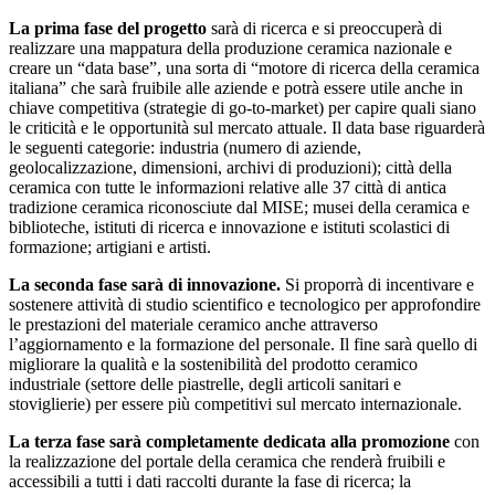
La prima fase del progetto
sarà di ricerca e si preoccuperà di
realizzare una mappatura della produzione ceramica nazionale e
creare un “data base”, una sorta di “motore di ricerca della ceramica
italiana” che sarà fruibile alle aziende e potrà essere utile anche in
chiave competitiva (strategie di go‐to‐market) per capire quali siano
le criticità e le opportunità sul mercato attuale. Il data base riguarderà
le seguenti categorie: industria (numero di aziende,
geolocalizzazione, dimensioni, archivi di produzioni); città della
ceramica con tutte le informazioni relative alle 37 città di antica
tradizione ceramica riconosciute dal MISE; musei della ceramica e
biblioteche, istituti di ricerca e innovazione e istituti scolastici di
formazione; artigiani e artisti.
La seconda fase sarà di innovazione.
Si proporrà di incentivare e
sostenere attività di studio scientifico e tecnologico per approfondire
le prestazioni del materiale ceramico anche attraverso
l’aggiornamento e la formazione del personale. Il fine sarà quello di
migliorare la qualità e la sostenibilità del prodotto ceramico
industriale (settore delle piastrelle, degli articoli sanitari e
stoviglierie) per essere più competitivi sul mercato internazionale.
La terza fase sarà completamente dedicata alla promozione
con
la realizzazione del portale della ceramica che renderà fruibili e
accessibili a tutti i dati raccolti durante la fase di ricerca; la