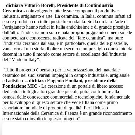
– dichiara Vittorio Borelli, Presidente di Confindustria
Ceramica
‐
coinvolgendo tutte le sue componenti produttive:
industria, artigianato e arte. La ceramica, in Italia, continua infatti ad
essere prodotta con tutte queste tre modalità. Se da un lato l’arte e
l’artigianato hanno radici in Italia antichissime e di grande prestigio,
dall’altro l’industria non solo è nata proprio poggiando i piedi su tale
competenza e conoscenza radicata del “fare ceramica”, ma pure
l’industria ceramica italiana, e in particolare, quella delle piastrelle,
vanta ormai una storia di oltre un secolo e un prestigio conosciuto da
decenni in tutto il mondo come settore di eccellenza dell’industria
del “Made in Italy”.
“Tutto il progetto è pensato per la valorizzazione del materiale
ceramico nei suoi svariati impieghi in campo industriale, artigianale
ed artistico.
– dichiara Eugenio Emiliani, presidente della
Fondazione MIC
‐ La creazione di un portale di libero accesso
dedicato a tutti gli attori grandi e piccoli, potrà contribuire alla
osmosi delle conoscenze commerciali e tecnologiche, fondamentale
per lo sviluppo di questo settore che vede l’Italia come primo
esportatore mondiale di prodotti di qualità. Per il Museo
Internazionale della Ceramica di Faenza è un grande riconoscimento
essere stato coinvolto in questo progetto”.
“Ci fa molto piacere essere partner di questo ambizioso progetto –
dichiara Maria Chiara Bignozzi, Direttore del Centro Ceramico