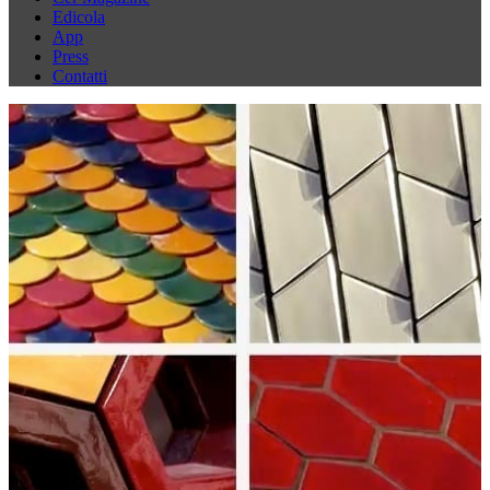
Edicola
App
Press
Contatti