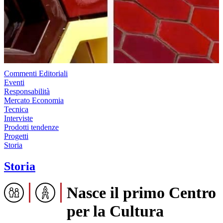
Commenti Editoriali
Eventi
Responsabilità
Mercato Economia
Tecnica
Interviste
Prodotti tendenze
Progetti
Storia
Storia
Nasce il primo Centro
per la Cultura