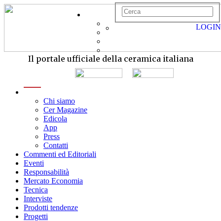
LOGIN
Il portale ufficiale della ceramica italiana
menu
Chi siamo
Cer Magazine
Edicola
App
Press
Contatti
Commenti ed Editoriali
Eventi
Responsabilità
Mercato Economia
Tecnica
Interviste
Prodotti tendenze
Progetti