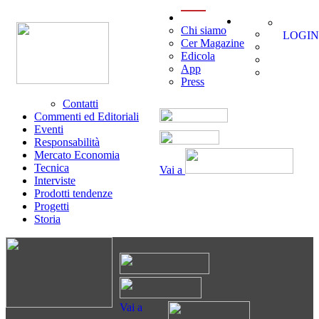
menu
Chi siamo
LOGIN
Cer Magazine
Edicola
App
Press
Contatti
Commenti ed Editoriali
Eventi
Responsabilità
Mercato Economia
Tecnica
Vai a
Interviste
Prodotti tendenze
Progetti
Storia
Vai a