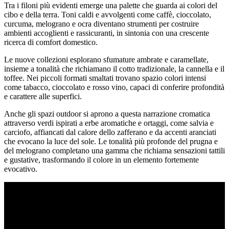
Tra i filoni più evidenti emerge una palette che guarda ai colori del
cibo e della terra. Toni caldi e avvolgenti come caffè, cioccolato,
curcuma, melograno e ocra diventano strumenti per costruire
ambienti accoglienti e rassicuranti, in sintonia con una crescente
ricerca di comfort domestico.
Le nuove collezioni esplorano sfumature ambrate e caramellate,
insieme a tonalità che richiamano il cotto tradizionale, la cannella e il
toffee. Nei piccoli formati smaltati trovano spazio colori intensi
come tabacco, cioccolato e rosso vino, capaci di conferire profondità
e carattere alle superfici.
Anche gli spazi outdoor si aprono a questa narrazione cromatica
attraverso verdi ispirati a erbe aromatiche e ortaggi, come salvia e
carciofo, affiancati dal calore dello zafferano e da accenti aranciati
che evocano la luce del sole. Le tonalità più profonde del prugna e
del melograno completano una gamma che richiama sensazioni tattili
e gustative, trasformando il colore in un elemento fortemente
evocativo.