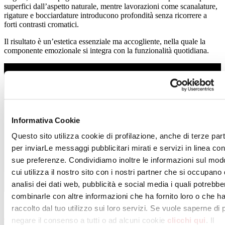
superfici dall’aspetto naturale, mentre lavorazioni come scanalature,
rigature e bocciardature introducono profondità senza ricorrere a
forti contrasti cromatici.
Il risultato è un’estetica essenziale ma accogliente, nella quale la
componente emozionale si integra con la funzionalità quotidiana.
Informativa Cookie
Questo sito utilizza cookie di profilazione, anche di terze part
per inviarLe messaggi pubblicitari mirati e servizi in linea con
sue preferenze. Condividiamo inoltre le informazioni sul mod
cui utilizza il nostro sito con i nostri partner che si occupano 
analisi dei dati web, pubblicità e social media i quali potrebbe
combinarle con altre informazioni che ha fornito loro o che h
raccolto dal tuo utilizzo sui loro servizi. Se vuole saperne di 
negare il consenso a tutti o ad alcuni cookie
clicchi qui
. Il
TILE AS ART