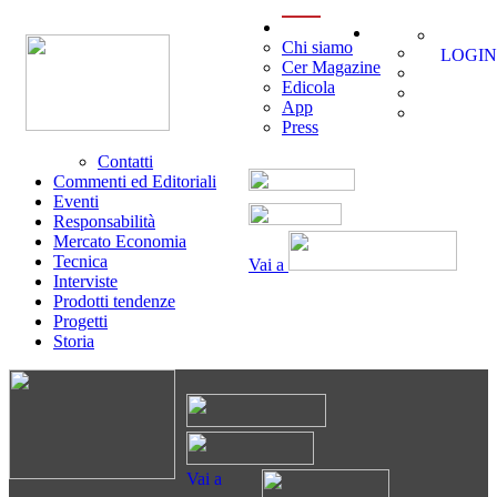
menu
Chi siamo
LOGIN
Cer Magazine
Edicola
App
Press
Contatti
Commenti ed Editoriali
Eventi
Responsabilità
Mercato Economia
Tecnica
Vai a
Interviste
Prodotti tendenze
Progetti
Storia
Vai a