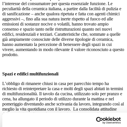
l’interesse del consumatore per questa essenziale funzione. Le
peculiarità della ceramica italiana, a partire dalla facilità di pulizia e
di sanificazione – anche qualora ripetuta e fatta con agenti chimici
aggressivi –, fino alla sua natura inerte rispetto al fuoco ed alle
emissioni di sostanze nocive o volatili, hanno trovato ampio
consenso e spazio tanto nelle ristrutturazioni quanto nei nuovi
edifici, residenziali e terziari. Caratteristiche che, sommate a quelle
già ampiamente conosciute delle diverse tipologie di ceramica,
hanno aumentato la percezione di benessere degli spazi in cui
vivere, aumentando in modo rilevante il valore riconosciuto a questo
prodotto.
Spazi e edifici multifunzionali
L’obbligo di rimanere chiusi in casa per parecchio tempo ha
richiesto di reinterpretare la casa e molti degli spazi abitati in termini
di multifunzionalità. Il tavolo da cucina, utilizzato solo per pranzo e
cena, ha allungato il periodo di utilizzo durante la mattina e nel
pomeriggio diventando anche scrivania da lavoro, integrando così al
meglio la vita quotidiana con il lavoro. La consolidata attitudine
della ceramica italiana ad essere impiegata per entrambe le
destinazioni d’uso, grazie alla sua straordinaria versatilità in termini
di formati, colori, texture ed effetti superficiali, consegna