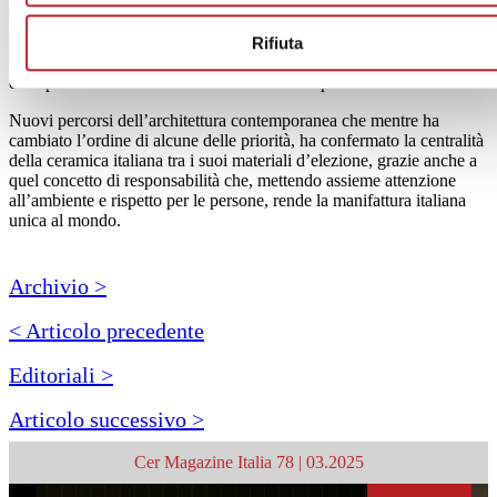
opportunità. Anche in questo caso la ceramica italiana è in grado di
creare valore, grazie alla capacità di creare pavimenti
Rifiuta
impermeabilizzati ed ingelivi, vialetti pedonali pubblici e privati,
percorsi carrabili per automobili, in molti casi utilizzando materiali
con spessori di 2 o 3 centimetri dalle elevate prestazioni tecniche.
Nuovi percorsi dell’architettura contemporanea che mentre ha
cambiato l’ordine di alcune delle priorità, ha confermato la centralità
della ceramica italiana tra i suoi materiali d’elezione, grazie anche a
quel concetto di responsabilità che, mettendo assieme attenzione
all’ambiente e rispetto per le persone, rende la manifattura italiana
unica al mondo.
Archivio >
< Articolo precedente
Editoriali >
Articolo successivo >
Cer Magazine Italia 78 | 03.2025