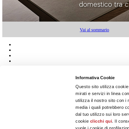
Vai al sommario
Informativa Cookie
Chi siamo
Questo sito utilizza cookie
Mog 231/01
Privacy
mirati e servizi in linea c
Cookie Policy
utilizza il nostro sito con 
Credits
media i quali potrebbero c
Colophon
dal tuo utilizzo sui loro se
Edi.Cer S.p.a. Società unipersonale
cookie
clicchi qui
. Il con
Viale Monte Santo, 40 - 41049 Sassuolo (MO) - Italy
Capitale Sociale: 2.500.000 euro - Codice fiscale e P.IVA 008537003
vuole i cookie di profilazi