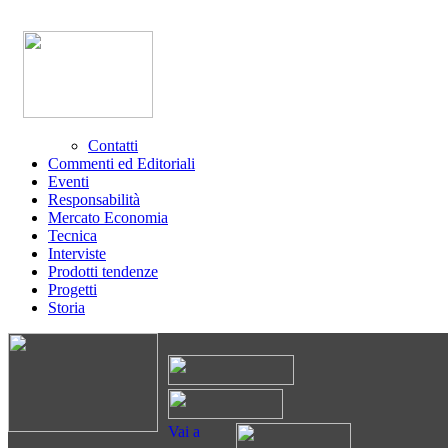
Contatti
Commenti ed Editoriali
Eventi
Responsabilità
Mercato Economia
Tecnica
Interviste
Prodotti tendenze
Progetti
Storia
Vai a