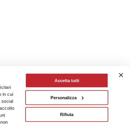
Accetta tutti
citari
 in cui
Personalizza
e social
raccolto
Rifiuta
uni
 non