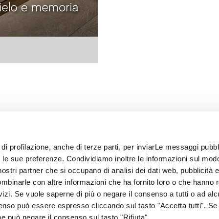
 di profilazione, anche di terze parti, per inviarLe messaggi pubbli
on le sue preferenze. Condividiamo inoltre le informazioni sul modo
i nostri partner che si occupano di analisi dei dati web, pubblicità 
ombinarle con altre informazioni che ha fornito loro o che hanno 
rvizi. Se vuole saperne di più o negare il consenso a tutti o ad alc
senso può essere espresso cliccando sul tasto "Accetta tutti". Se
67
one può negare il consenso sul tasto "Rifiuta".