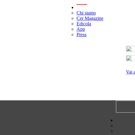
menu
Chi siamo
Cer Magazine
Edicola
App
Press
Vai 