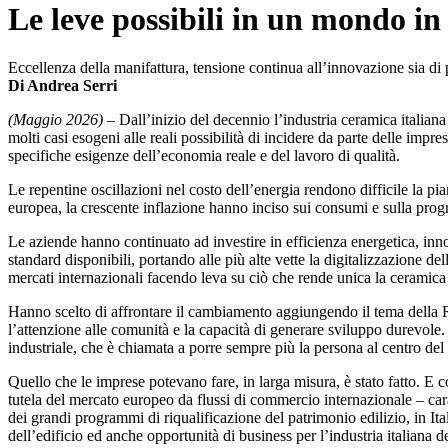
Le leve possibili in un mondo i
Eccellenza della manifattura, tensione continua all’innovazione sia di 
Di Andrea Serri
(Maggio 2026)
– Dall’inizio del decennio l’industria ceramica italiana
molti casi esogeni alle reali possibilità di incidere da parte delle impr
specifiche esigenze dell’economia reale e del lavoro di qualità.
Le repentine oscillazioni nel costo dell’energia rendono difficile la pia
europea, la crescente inflazione hanno inciso sui consumi e sulla progr
Le aziende hanno continuato ad investire in efficienza energetica, inn
standard disponibili, portando alle più alte vette la digitalizzazione de
mercati internazionali facendo leva su ciò che rende unica la ceramica i
Hanno scelto di affrontare il cambiamento aggiungendo il tema della Res
l’attenzione alle comunità e la capacità di generare sviluppo durevole. 
industriale, che è chiamata a porre sempre più la persona al centro del 
Quello che le imprese potevano fare, in larga misura, è stato fatto. E
tutela del mercato europeo da flussi di commercio internazionale – carat
dei grandi programmi di riqualificazione del patrimonio edilizio, in It
dell’edificio ed anche opportunità di business per l’industria italiana d