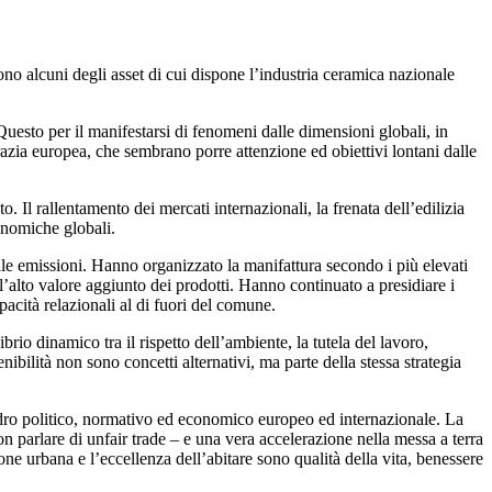
ono alcuni degli asset di cui dispone l’industria ceramica nazionale
Questo per il manifestarsi di fenomeni dalle dimensioni globali, in
ocrazia europea, che sembrano porre attenzione ed obiettivi lontani dalle
. Il rallentamento dei mercati internazionali, la frenata dell’edilizia
conomiche globali.
lle emissioni. Hanno organizzato la manifattura secondo i più elevati
ll’alto valore aggiunto dei prodotti. Hanno continuato a presidiare i
pacità relazionali al di fuori del comune.
io dinamico tra il rispetto dell’ambiente, la tutela del lavoro,
ibilità non sono concetti alternativi, ma parte della stessa strategia
uadro politico, normativo ed economico europeo ed internazionale. La
on parlare di unfair trade – e una vera accelerazione nella messa a terra
ne urbana e l’eccellenza dell’abitare sono qualità della vita, benessere