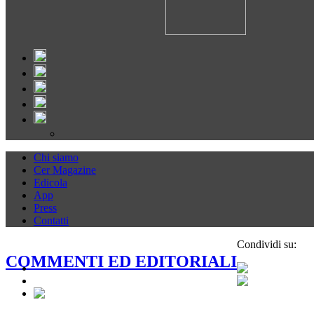
Chi siamo
Cer Magazine
Edicola
App
Press
Contatti
Condividi su:
COMMENTI ED EDITORIALI