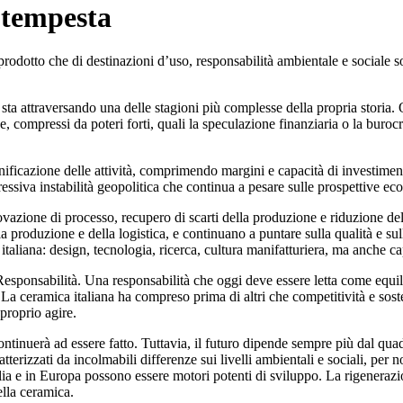
n tempesta
prodotto che di destinazioni d’uso, responsabilità ambientale e sociale s
 sta attraversando una delle stagioni più complesse della propria storia. 
ese, compressi da poteri forti, quali la speculazione finanziaria o la bur
nificazione delle attività, comprimendo margini e capacità di investimento
essiva instabilità geopolitica che continua a pesare sulle prospettive e
ovazione di processo, recupero di scarti della produzione e riduzione de
lla produzione e della logistica, e continuano a puntare sulla qualità e su
taliana: design, tecnologia, ricerca, cultura manifatturiera, ma anche ca
ponsabilità. Una responsabilità che oggi deve essere letta come equilibr
La ceramica italiana ha compreso prima di altri che competitività e sosten
proprio agire.
 continuerà ad essere fatto. Tuttavia, il futuro dipende sempre più dal q
terizzati da incolmabili differenze sui livelli ambientali e sociali, per n
alia e in Europa possono essere motori potenti di sviluppo. La rigenerazio
ella ceramica.