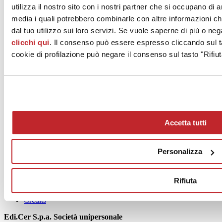
utilizza il nostro sito con i nostri partner che si occupano di a
media i quali potrebbero combinarle con altre informazioni ch
Ottobre 2022
dal tuo utilizzo sui loro servizi. Se vuole saperne di più o neg
clicchi qui
. Il consenso può essere espresso cliccando sul ta
cookie di profilazione può negare il consenso sul tasto "Rifiut
News
Accetta tutti
aziende
Articoli
Personalizza
Chi siamo
Mog 231/01
Rifiuta
Privacy
Cookie Policy
Credits
Edi.Cer S.p.a. Società unipersonale