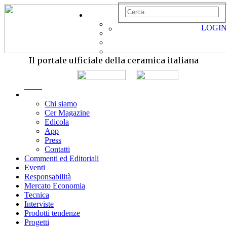
LOGIN
Il portale ufficiale della ceramica italiana
menu
Chi siamo
Cer Magazine
Edicola
App
Press
Contatti
Commenti ed Editoriali
Eventi
Responsabilità
Mercato Economia
Tecnica
Interviste
Prodotti tendenze
Progetti