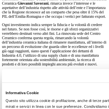
Ceramica
Giovanni Savorani
, rimarca invece l’interesse e le
aspettative dell’industria rispetto alle attività dell’ente e l’importanza
che la Regione riconosce ad un comparto che pesa oltre il 15% del
PIL dell’Emilia-Romagna e che occupa i vertici per fatturato export.
Ogni investimento indica sempre la fiducia e la volontà di credere
nel futuro. Se non fosse così, le risorse e gli sforzi organizzativi
verrebbero destinati verso altri fini. La rinnovata sede del Centro
Ceramico conferma questa regola, rimarcando la volontà
dell’industria ceramica italiana di rimanere manifattura, all’interno di
un percorso di evoluzione che guarda oltre le eccellenze ed i livelli
già oggi raggiunti, siano questi l’applicazione dei dettami di
Industria 4.0, l’utilizzo di una supply chain e di una manifattura
fortemente orientata alla sostenibilità ambientale, la ricerca di
prodotti e di loro possibili impieghi ancora più evoluti e nuovi.
Lo sguardo al futuro, centrale per la competitività internazionale del
settore, passa attraverso i progetti di ricerca dell’industria ceramica
italiana contenuti nel PNRR, un bouquet di azioni già approvate dal
Governo che vedrà impegnata la filiera della ceramica italiana, di cui
il Centro Ceramico è componente centrale. E che nelle rinnovate e
Informativa Cookie
luminose stanze di via Valle d’Aosta vedrà realizzarsi una fervente
attività.
Questo sito utilizza cookie di profilazione, anche di terze par
mirati e servizi in linea con le sue preferenze. Condividiamo i