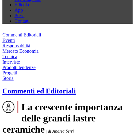
Edicola
App
Press
Contatti
Commenti Editoriali
Eventi
Responsabilità
Mercato Economia
Tecnica
Interviste
Prodotti tendenze
Progetti
Storia
Commenti ed Editoriali
La crescente importanza
delle grandi lastre
ceramiche
|
di Andrea Serri