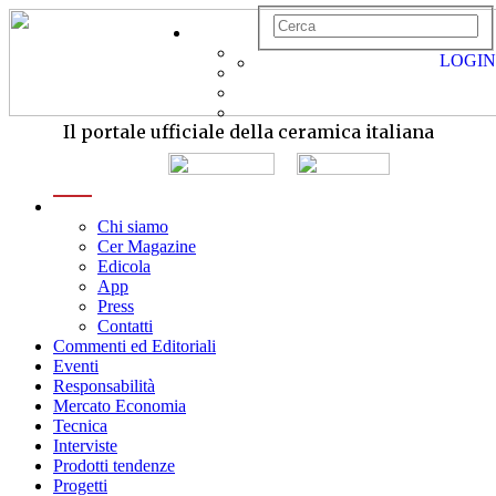
LOGIN
Il portale ufficiale della ceramica italiana
menu
Chi siamo
Cer Magazine
Edicola
App
Press
Contatti
Commenti ed Editoriali
Eventi
Responsabilità
Mercato Economia
Tecnica
Interviste
Prodotti tendenze
Progetti