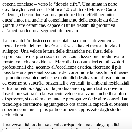
appena concluso – verso la “doppia cifra”. Una spinta in parte
dovuta agli incentivi di Fabbrica 4.0 voluti dal Ministro Carlo
Calenda, che continueranno a produrre i loro effetti per tutto
quest’anno, ma anche al consolidamento della tecnologia delle
grandi lastre ceramiche, capace di unire flessibilità produttiva
all’apertura di nuovi segmenti di mercato.
La storia dell’industria ceramica italiana è quella di vendere ai
mercati ricchi del mondo e/o alla fascia alta dei mercati in via di
sviluppo. Una veloce lettura delle dinamiche nei flussi delle
esportazioni e del processo di internazionalizzazione produttiva lo
mostra con chiara evidenza. Mercati di consumatori ed utilizzatori
professionali che, accanto all’eccellenza estetica, ricercano il più
possibile una personalizzazione del consumo e la possibilità di usare
il prodotto ceramico nelle sue molteplici destinazioni d’uso: interne
ed esterne; su superfici orizzontali e verticali; in ambienti residenziali
e di altra natura. Oggi con la produzione di grandi lastre, dove in
fase di pressatura è relativamente veloce realizzare anche il cambio
di spessore, si confermano tutte le prerogative delle altre consolidate
tecnologie ceramiche, aggiungendo ora anche la capacità di ottenere
superfici continue – plus particolarmente apprezzato dagli studi di
architettura.
Una versatilità produttiva a cui corrisponde una analoga qualità
relativa al prodotto, le cui doti generali di inerzia, igiene,