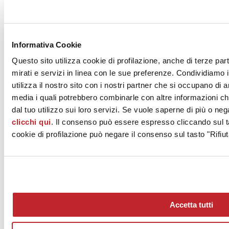
durevolezza, resistenza agli agenti atmosferici e chimici, al calpestio
ed alle sollecitazioni, alla natura ignifuga lo hanno fatto apprezzare
per molteplici destinazioni dell’industria edile, come le referenze in
ogni angolo del mondo stanno a dimostrare. Peculiarità e
caratteristiche che hanno sdoganato le grandi lastre ceramiche anche
Informativa Cookie
in ambiti diversi da quello strettamente edile, come ad esempio
Questo sito utilizza cookie di profilazione, anche di terze par
quello del design di interni: in questo ambito la ceramica italiana è
già protagonista nella produzione di top di bagni e cucine, superfici
mirati e servizi in linea con le sue preferenze. Condividiamo i
‘high tech’ per i piani di appoggio di tavoli, ante di mobili fino ad
utilizza il nostro sito con i nostri partner che si occupano di a
arrivare ad evoluti complementi di arredo. Nuove aree di business,
media i quali potrebbero combinarle con altre informazioni ch
in grado di rendere nuovi – e tutti da esplorare – mercati geografici
‘consolidati’ come quelli dell’Europa e del Nord America.
dal tuo utilizzo sui loro servizi. Se vuole saperne di più o neg
clicchi qui
. Il consenso può essere espresso cliccando sul ta
Febbraio 2018
cookie di profilazione può negare il consenso sul tasto "Rifiut
Accetta tutti
News
aziende