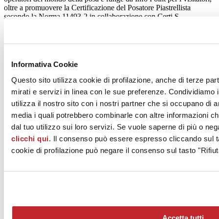
oltre a promuovere la Certificazione del Posatore Piastrellista
secondo la Norma 11493-2 in collaborazione con Certi.S.
Assoposa organizza inoltre tre spazi specifici: l’
Academy
dedicata
ai Lastrificatori XXL e all’esposizioni dei lavabi realizzati con
grandi lastre, oltre ad un work in progress sul rivestimento di un
volume complesso con tessere di mosaico ceramico. Un secondo
Informativa Cookie
spazio è dedicato all’
outdoor
, con le dimostrazioni di posa di
pavimenti sopraelevati e per esterni.
Assoposa in Rosa
è una terza
Questo sito utilizza cookie di profilazione, anche di terze par
area dedicata alle donne che lavorano nel mondo dell’edilizia e in
mirati e servizi in linea con le sue preferenze. Condividiamo i
particolare alle figure femminili impegnate all’interno dei punti
utilizza il nostro sito con i nostri partner che si occupano di a
vendita.
media i quali potrebbero combinarle con altre informazioni ch
Infine, la web radio
Casa Italia
, network specializzato nel mondo
dal tuo utilizzo sui loro servizi. Se vuole saperne di più o neg
della casa e dell’abitare, trasmetterà per i cinque giorni di Cersaie
dalla Città della Posa grazie alla presenza di Paolo Leccese,
clicchi qui
. Il consenso può essere espresso cliccando sul ta
conduttore del programma “Bricks & Music”, in diretta ogni gior
no
cookie di profilazione può negare il consenso sul tasto "Rifiut
dalle 9,30
con un tema ed ospiti sempre diversi.
Agosto 2022
Accetta tutti