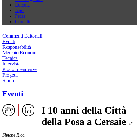
Edicola
App
Press
Contatti
Commenti Editoriali
Eventi
Responsabilità
Mercato Economia
Tecnica
Interviste
Prodotti tendenze
Progetti
Storia
Eventi
I 10 anni della Città
della Posa a Cersaie
|
di
Simone Ricci