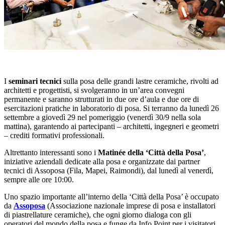
I
seminari tecnici
sulla posa delle grandi lastre ceramiche, rivolti ad
architetti e progettisti, si svolgeranno in un’area convegni
permanente e saranno strutturati in due ore d’aula e due ore di
esercitazioni pratiche in laboratorio di posa. Si terranno da lunedì 26
settembre a giovedì 29 nel pomeriggio (venerdì 30/9 nella sola
mattina), garantendo ai partecipanti – architetti, ingegneri e geometri
– crediti formativi professionali.
Altrettanto interessanti sono i
Matinée della ‘Città della Posa’
,
iniziative aziendali dedicate alla posa e organizzate dai partner
tecnici di Assoposa (Fila, Mapei, Raimondi), dal lunedì al venerdì,
sempre alle ore 10:00.
Uno spazio importante all’interno della ‘Città della Posa’ è occupato
da
Assoposa
(Associazione nazionale imprese di posa e installatori
di piastrellature ceramiche), che ogni giorno dialoga con gli
operatori del mondo della posa e funge da Info Point per i visitatori,