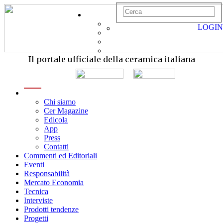
LOGIN
Il portale ufficiale della ceramica italiana
menu
Chi siamo
Cer Magazine
Edicola
App
Press
Contatti
Commenti ed Editoriali
Eventi
Responsabilità
Mercato Economia
Tecnica
Interviste
Prodotti tendenze
Progetti