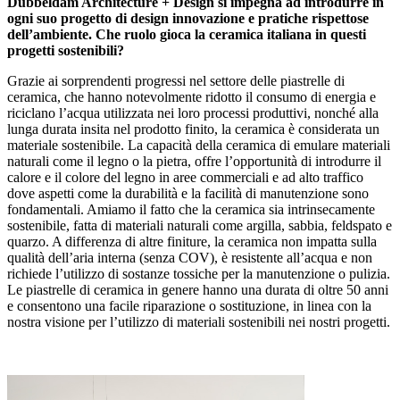
Dubbeldam Architecture + Design si impegna ad introdurre in
ogni suo progetto di design innovazione e pratiche rispettose
dell’ambiente.
Che ruolo gioca la ceramica italiana in questi
progetti sostenibili?
Grazie ai sorprendenti progressi nel settore delle piastrelle di
ceramica, che hanno notevolmente ridotto il consumo di energia e
riciclano l’acqua utilizzata nei loro processi produttivi, nonché alla
lunga durata insita nel prodotto finito, la ceramica è considerata un
materiale sostenibile. La capacità della ceramica di emulare materiali
naturali come il legno o la pietra, offre l’opportunità di introdurre il
calore e il colore del legno in aree commerciali e ad alto traffico
dove aspetti come la durabilità e la facilità di manutenzione sono
fondamentali. Amiamo il fatto che la ceramica sia intrinsecamente
sostenibile, fatta di materiali naturali come argilla, sabbia, feldspato e
quarzo. A differenza di altre finiture, la ceramica non impatta sulla
qualità dell’aria interna (senza COV), è resistente all’acqua e non
richiede l’utilizzo di sostanze tossiche per la manutenzione o pulizia.
Le piastrelle di ceramica in genere hanno una durata di oltre 50 anni
e consentono una facile riparazione o sostituzione, in linea con la
nostra visione per l’utilizzo di materiali sostenibili nei nostri progetti.