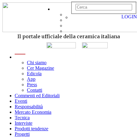
LOGIN
Il portale ufficiale della ceramica italiana
menu
Chi siamo
Cer Magazine
Edicola
App
Press
Contatti
Commenti ed Editoriali
Eventi
Responsabilità
Mercato Economia
Tecnica
Interviste
Prodotti tendenze
Progetti