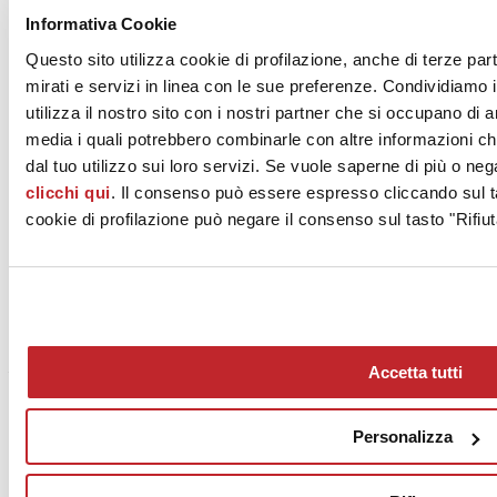
Informativa Cookie
Questo sito utilizza cookie di profilazione, anche di terze par
mirati e servizi in linea con le sue preferenze. Condividiamo i
utilizza il nostro sito con i nostri partner che si occupano di a
media i quali potrebbero combinarle con altre informazioni ch
dal tuo utilizzo sui loro servizi. Se vuole saperne di più o neg
clicchi qui
. Il consenso può essere espresso cliccando sul ta
cookie di profilazione può negare il consenso sul tasto "Rifiut
Through House a Toronto (photos by Bob Gundu © 2021
DUBBELDAM Inc.)
Accetta tutti
Personalizza
La pandemia ha stimolato nuove tendenze nell’architettura e
nell’interior design? Intravede qualche nuova opportunità per i
produttori italiani di piastrelle di ceramica?