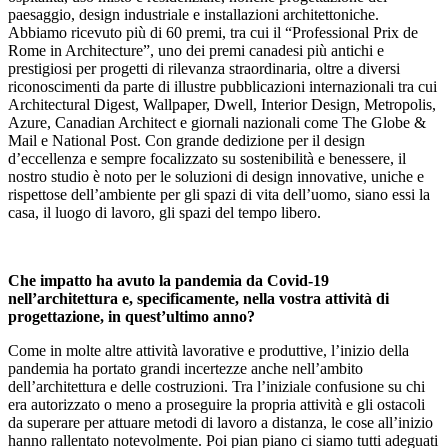
paesaggio, design industriale e installazioni architettoniche.
Abbiamo ricevuto più di 60 premi, tra cui il “Professional Prix de
Rome in Architecture”, uno dei premi canadesi più antichi e
prestigiosi per progetti di rilevanza straordinaria, oltre a diversi
riconoscimenti da parte di illustre pubblicazioni internazionali tra cui
Architectural Digest, Wallpaper, Dwell, Interior Design, Metropolis,
Azure, Canadian Architect e giornali nazionali come The Globe &
Mail e National Post. Con grande dedizione per il design
d’eccellenza e sempre focalizzato su sostenibilità e benessere, il
nostro studio è noto per le soluzioni di design innovative, uniche e
rispettose dell’ambiente per gli spazi di vita dell’uomo, siano essi la
casa, il luogo di lavoro, gli spazi del tempo libero.
Che impatto ha avuto la pandemia da Covid-19
nell’architettura e, specificamente, nella vostra attività di
progettazione, in quest’ultimo anno?
Come in molte altre attività lavorative e produttive, l’inizio della
pandemia ha portato grandi incertezze anche nell’ambito
dell’architettura e delle costruzioni. Tra l’iniziale confusione su chi
era autorizzato o meno a proseguire la propria attività e gli ostacoli
da superare per attuare metodi di lavoro a distanza, le cose all’inizio
hanno rallentato notevolmente. Poi pian piano ci siamo tutti adeguati