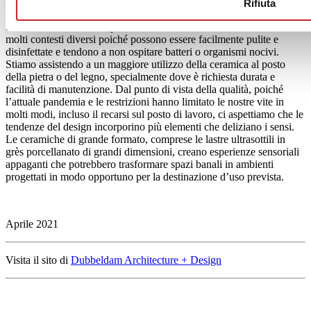
Rifiuta
Alla luce delle attuali preoccupazioni sulla riduzione della
trasmissione di virus, le piastrelle di ceramica si adattano bene a
molti contesti diversi poiché possono essere facilmente pulite e
disinfettate e tendono a non ospitare batteri o organismi nocivi.
Stiamo assistendo a un maggiore utilizzo della ceramica al posto
della pietra o del legno, specialmente dove è richiesta durata e
facilità di manutenzione. Dal punto di vista della qualità, poiché
l’attuale pandemia e le restrizioni hanno limitato le nostre vite in
molti modi, incluso il recarsi sul posto di lavoro, ci aspettiamo che le
tendenze del design incorporino più elementi che deliziano i sensi.
Le ceramiche di grande formato, comprese le lastre ultrasottili in
grès porcellanato di grandi dimensioni, creano esperienze sensoriali
appaganti che potrebbero trasformare spazi banali in ambienti
progettati in modo opportuno per la destinazione d’uso prevista.
Aprile 2021
Visita il sito di
Dubbeldam Architecture + Design