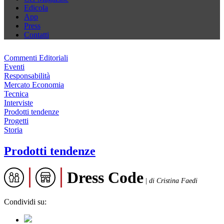
Edicola
App
Press
Contatti
Commenti Editoriali
Eventi
Responsabilità
Mercato Economia
Tecnica
Interviste
Prodotti tendenze
Progetti
Storia
Prodotti tendenze
Dress Code
|
di Cristina Faedi
Condividi su: