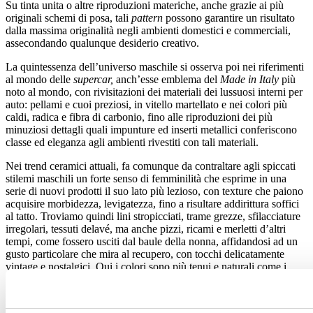
Su tinta unita o altre riproduzioni materiche, anche grazie ai più
originali schemi di posa, tali
pattern
possono garantire un risultato
dalla massima originalità negli ambienti domestici e commerciali,
assecondando qualunque desiderio creativo.
La quintessenza dell’universo maschile si osserva poi nei riferimenti
al mondo delle
supercar,
anch’esse emblema del
Made in Italy
più
noto al mondo, con rivisitazioni dei materiali dei lussuosi interni per
auto: pellami e cuoi preziosi, in vitello martellato e nei colori più
caldi, radica e fibra di carbonio, fino alle riproduzioni dei più
minuziosi dettagli quali impunture ed inserti metallici conferiscono
classe ed eleganza agli ambienti rivestiti con tali materiali.
Nei trend ceramici attuali, fa comunque da contraltare agli spiccati
stilemi maschili un forte senso di femminilità che esprime in una
serie di nuovi prodotti il suo lato più lezioso, con texture che paiono
acquisire morbidezza, levigatezza, fino a risultare addirittura soffici
al tatto. Troviamo quindi lini stropicciati, trame grezze, sfilacciature
irregolari, tessuti delavé, ma anche pizzi, ricami e merletti d’altri
tempi, come fossero usciti dal baule della nonna, affidandosi ad un
gusto particolare che mira al recupero, con tocchi delicatamente
vintage e nostalgici. Qui i colori sono più tenui e naturali come i
neutri e gli ecru, ma si spingono anche verso le tonalità del grigio e
della carta da zucchero.