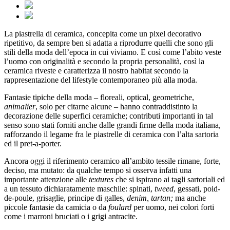
La piastrella di ceramica, concepita come un pixel decorativo
ripetitivo, da sempre ben si adatta a riprodurre quelli che sono gli
stili della moda dell’epoca in cui viviamo. E così come l’abito veste
l’uomo con originalità e secondo la propria personalità, così la
ceramica riveste e caratterizza il nostro habitat secondo la
rappresentazione del lifestyle contemporaneo più alla moda.
Fantasie tipiche della moda – floreali, optical, geometriche,
animalier
, solo per citarne alcune – hanno contraddistinto la
decorazione delle superfici ceramiche; contributi importanti in tal
senso sono stati forniti anche dalle grandi firme della moda italiana,
rafforzando il legame fra le piastrelle di ceramica con l’alta sartoria
ed il pret-a-porter.
Ancora oggi il riferimento ceramico all’ambito tessile rimane, forte,
deciso, ma mutato: da qualche tempo si osserva infatti una
importante attenzione alle
textures
che si ispirano ai tagli sartoriali ed
a un tessuto dichiaratamente maschile: spinati,
tweed
, gessati, poid-
de-poule, grisaglie, principe di galles,
denim, tartan;
ma anche
piccole fantasie da camicia o da
foulard
per uomo, nei colori forti
come i marroni bruciati o i grigi antracite.