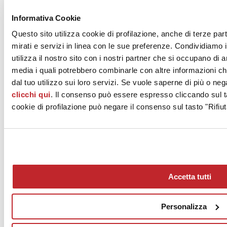
Quale “variazione sul tema”, ecco un richiamo anche in stile tricot,
esaltato dagli intrecci, dalle tridimensionalità, delle composizioni a
Informativa Cookie
mosaico, dai melange sale-e-pepe che evocano soffici lane e
maglioni dal gusto artigianale.
Questo sito utilizza cookie di profilazione, anche di terze par
mirati e servizi in linea con le sue preferenze. Condividiamo i
Grazie alle tecnologie produttive più sofisticate che appartengono
all’industria ceramica italiana, non vengono esaltati solo gli aspetti
utilizza il nostro sito con i nostri partner che si occupano di a
tecnico-prestazionale ed estetici del prodotto ceramico italiano, ma
media i quali potrebbero combinarle con altre informazioni ch
anche quello tattile che riproduce nella sua massima definizione ed
dal tuo utilizzo sui loro servizi. Se vuole saperne di più o neg
accuratezza effetti di superficie quali rilievi, trame, pieghe, strutture e
orditi.
clicchi qui
. Il consenso può essere espresso cliccando sul ta
cookie di profilazione può negare il consenso sul tasto "Rifiut
Accetta tutti
News
aziende
Personalizza
Articoli