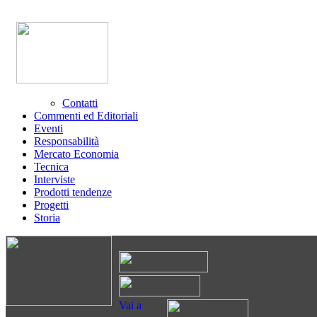
Contatti
Commenti ed Editoriali
Eventi
Responsabilità
Mercato Economia
Tecnica
Interviste
Prodotti tendenze
Progetti
Storia
Vai a