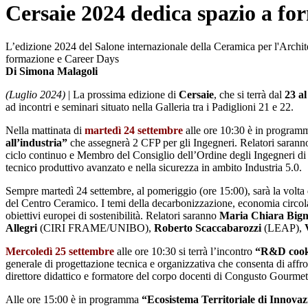
Cersaie 2024 dedica spazio a fo
L’edizione 2024 del Salone internazionale della Ceramica per l'Architet
formazione e Career Days
Di Simona Malagoli
(Luglio 2024)
| La prossima edizione di
Cersaie
, che si terrà dal
23 a
ad incontri e seminari situato nella Galleria tra i Padiglioni 21 e 22.
Nella mattinata di
martedì 24 settembre
alle ore 10:30 è in program
all’industria”
che assegnerà 2 CFP per gli Ingegneri. Relatori saran
ciclo continuo e Membro del Consiglio dell’Ordine degli Ingegneri di
tecnico produttivo avanzato e nella sicurezza in ambito Industria 5.0.
Sempre martedì 24 settembre, al pomeriggio (ore 15:00), sarà la volta
del Centro Ceramico.
I temi della decarbonizzazione, economia circolar
obiettivi europei di sostenibilità. Relatori saranno
Maria Chiara Bign
Allegri
(CIRI FRAME/UNIBO),
Roberto Scaccabarozzi
(LEAP),
Mercoledì 25 settembre
alle ore 10:30 si terrà l’incontro
“R&D cooki
generale di progettazione tecnica e organizzativa che consenta di affron
direttore didattico e formatore del corpo docenti di Congusto Gourmet 
Alle ore 15:00 è in programma
“Ecosistema Territoriale di Innova