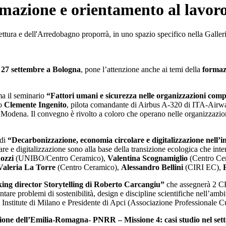
rmazione e orientamento al lavor
tura e dell'Arredobagno proporrà, in uno spazio specifico nella Galleria 
l 27 settembre a Bologna
, pone l’attenzione anche ai temi della
formaz
ma il seminario
“Fattori umani e sicurezza nelle organizzazioni comp
no
Clemente Ingenito
, pilota comandante di Airbus A-320 di ITA-Airw
 Modena. Il convegno è rivolto a coloro che operano nelle organizzazio
 di
“Decarbonizzazione, economia circolare e digitalizzazione n
e e digitalizzazione sono alla base della transizione ecologica che intere
ozzi
(UNIBO/Centro Ceramico),
Valentina Scognamiglio
(Centro Ce
Valeria La Torre
(Centro Ceramico),
Alessandro Bellini
(CIRI EC),
ng director Storytelling di Roberto Carcangiu”
che assegnerà 2 CF
tare problemi di sostenibilità, design e discipline scientifiche nell’ambit
Institute di Milano e Presidente di Apci (Associazione Professionale Cu
zione dell’Emilia-Romagna- PNRR – Missione 4: casi studio nel set