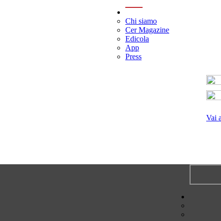
menu
Chi siamo
Cer Magazine
Edicola
App
Press
Vai 