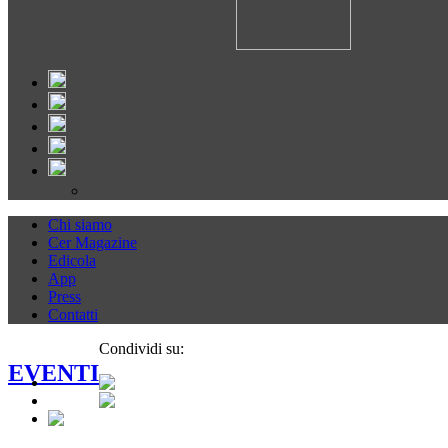
Chi siamo
Cer Magazine
Edicola
App
Press
Contatti
Condividi su:
EVENTI