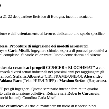
o
21-22 del quartiere fieristico di Bologna, incontri tecnici di
ione
e dell’
orientamento al lavoro
, dedicando uno spazio specifico
lesse. Procedure di migrazione dei modelli aeronautici
ays e
Carla Miselli
, ingegnere chimico esperta di processi produttivi a
ni complesse. Si vuole valorizzare l’uomo come risorsa nel sistema
ell’industria ceramica: i progetti CCS4CER e BLOCH4MAT”
a cura
sserà diversi settori industriali nei prossimi anni per raggiungere gli
ramico),
Stefania Albonetti
(CIRI FRAME/UNIBO),
Alessandro
Fabiana Raco
(TekneHUB/UNIFE) e
Massimo Stefani
(Harpaceas).
P per gli Ingegneri
.
Questo seminario intende fornire un quadro
o della ristorazione collettiva. Relatore sarà
Roberto Carcangiu
,
ochi Italiani). Coordina Carla Miselli.
tore ceramico”.
Al fine di mantenere un ruolo di leadership nel