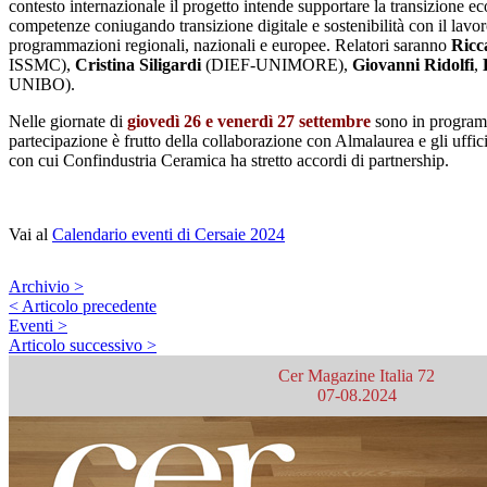
contesto internazionale il progetto intende supportare la transizione ec
competenze coniugando transizione digitale e sostenibilità con il lavoro
programmazioni regionali, nazionali e europee. Relatori saranno
Ricc
ISSMC),
Cristina Siligardi
(DIEF-UNIMORE),
Giovanni Ridolfi
,
UNIBO).
Nelle giornate di
giovedì 26 e venerdì 27 settembre
sono in progra
partecipazione è frutto della collaborazione con Almalaurea e gli uffi
con cui Confindustria Ceramica ha stretto accordi di partnership.
Vai al
Calendario eventi di Cersaie 2024
Archivio >
< Articolo precedente
Eventi >
Articolo successivo >
Cer Magazine Italia 72
07-08.2024