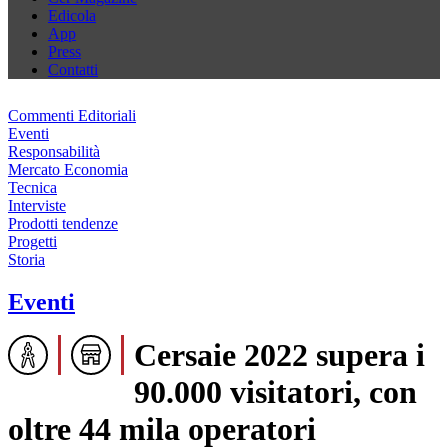
Edicola
App
Press
Contatti
Commenti Editoriali
Eventi
Responsabilità
Mercato Economia
Tecnica
Interviste
Prodotti tendenze
Progetti
Storia
Eventi
Cersaie 2022 supera i
90.000 visitatori, con
oltre 44 mila operatori