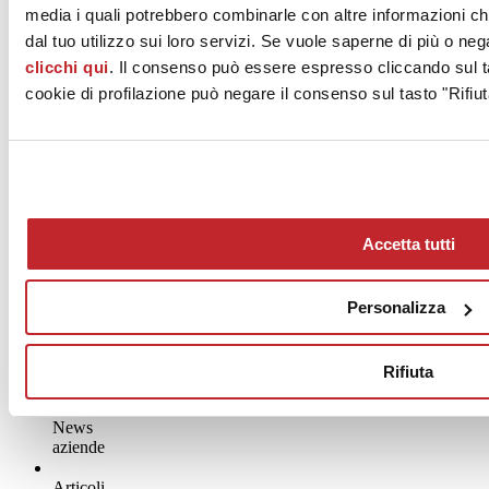
media i quali potrebbero combinarle con altre informazioni ch
tenuti in diretta streaming ed in presenza nei cinque giorni di fiera;
abbiamo registrato un flusso continuo di visite alla Città della Posa.
dal tuo utilizzo sui loro servizi. Se vuole saperne di più o neg
Oltre 200 operatori provenienti da Europa, Nord America e area del
clicchi qui
. Il consenso può essere espresso cliccando sul ta
Golfo hanno composto la delegazione del Cersaie Business, resa
cookie di profilazione può negare il consenso sul tasto "Rifiut
possibile grazie alla preziosa collaborazione con MAECI ed ICE”.
La prossima edizione di Cersaie si terrà a
Bologna dal 25 al 29
settembre 2023
.
Ottobre 2022
Accetta tutti
Personalizza
Rifiuta
News
aziende
Articoli