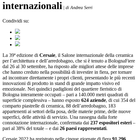
internazionali
|
di Andrea Serri
Condividi su:
La 39ª edizione di
Cersaie
, il Salone internazionale della ceramica
per l’architettura e dell’arredobagno, che si è tenuto a BolognaFiere
dal 26 al 30 settembre, ha risposto alle migliori attese delle imprese
che hanno creduto nella possibilità di investire in fiera, per tornare
ad incontrare direttamente i propri clienti, presentando le più recenti
innovazioni di prodotto in stand di grande impatto visivo ed
emozionale. Nei quindici padiglioni del quartiere fieristico di
Bologna interamente occupati – pari a 140.000 metri quadrati di
superficie complessiva – hanno esposto
624 aziende
, di cui 354 del
comparto piastrelle di ceramica, 88 dell’arredobagno, 183
appartenenti ai settori della posa, delle materie prime, delle nuove
superfici, delle attività di servizio. Una rassegna dalla forte
connotazione internazionale, confermata dai
237 espositori esteri
–
pari al 38% del totale – e dai
26 paesi rappresentati
.
Cersaie 2022 ha registrato nelle cinque giornate di fiera
91.296