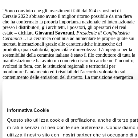
“Sono convinto che gli investimenti fatti dai 624 espositori di
Cersaie 2022 abbiano avuto il miglior ritorno possibile da una fiera
che ha confermato la propria importanza nazionale ed internazionale
presso i distributori, gli architetti, i posatori, gli operatori del real
estate – dichiara
Giovanni Savorani
,
Presidente di Confindustria
Ceramica
-. La ceramica continua ad aumentare le proprie quote sui
mercati internazionali grazie alle caratteristiche intrinseche del
prodotto, quali salubrità, igienicità e durevolezza. L’impegno per la
sostenibilità della ceramica italiana è stato il filo conduttore di tutta la
manifestazione e ha avuto un concreto riscontro anche nell’incontro,
svoltosi in fiera, con le istituzioni regionali e territoriali per
monitorare l’andamento ed i risultati dell’accordo volontario sul
contenimento delle emissioni del distretto. La transizione energetica
che abbiamo avviato non deve essere vanificata dalle drammatiche
conseguenze della crisi sui mercati dell’energia, che richiede urgenti
interventi a livello europeo e nazionale, come abbiamo avuto modo
di rappresentare ai diversi esponenti politici e delle istituzioni che
sono venuti a visitarci in fiera”.
Informativa Cookie
Emilio Mussini
,
Vicepresidente di Confindustria Ceramica alla
Questo sito utilizza cookie di profilazione, anche di terze par
guida delle Attività Promozionali e Fiere
, ha così sintetizzato
l’ampio programma di eventi che ha caratterizzato questa edizione di
mirati e servizi in linea con le sue preferenze. Condividiamo i
Cersaie. “Sono stati oltre 2.000 i partecipanti ai quattro incontri del
utilizza il nostro sito con i nostri partner che si occupano di a
programma ‘costruire, abitare, pensare’, 23 i Cafè della stampa