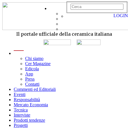
LOGIN
Il portale ufficiale della ceramica italiana
menu
Chi siamo
Cer Magazine
Edicola
App
Press
Contatti
Commenti ed Editoriali
Eventi
Responsabilità
Mercato Economia
Tecnica
Interviste
Prodotti tendenze
Progetti