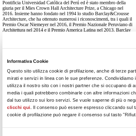
Pontificia Universidad Católica del Perú ed è stato membro della
giuria per il Mies Crown Hall Architecture Prize, a Chicago nel
2016. Insieme hanno fondato nel 1994 lo studio Barclay&Crousse
Architecture, che ha ottenuto numerosi i riconoscimenti, tra i quali il
Premio Oscar Niemeyer nel 2016, il Premio Nazionale Peruviano di
Architettura nel 2014 e il Premio America Latina nel 2013. Barclay
& Crousse ha partecipato, quest’anno, alla 16 edizione della
Biennale di Venezia.
Vincenzo Latina
è professore all’Università di Catania e ha
insegnato all’Accademia di Architettura di Mendrisio. Ha esposto le
Informativa Cookie
sue opere in più edizioni della Mostra Internazionale di Architettura
alla Biennale di Venezia. Tra i riconoscimenti il “Premio Architetto
Questo sito utilizza cookie di profilazione, anche di terze par
Italiano 2015”; il Premio ARCH&STONE’13 Architetture in pietra
mirati e servizi in linea con le sue preferenze. Condividiamo i
del nuovo millennio. Premio Internazionale – 2 ^ edizione.
Botticino; nel 2012 viene invitato a partecipare alla I e II fase del
utilizza il nostro sito con i nostri partner che si occupano di a
“Mies Van der Rohe Award”, Barcellona 2013; vince la “Medaglia
media i quali potrebbero combinarle con altre informazioni ch
d’Oro all’Architettura Italiana 2012” della Triennale di Milano.
dal tuo utilizzo sui loro servizi. Se vuole saperne di più o neg
Vai al programma completo degli
eventi di Cersaie 2018
.
clicchi qui
. Il consenso può essere espresso cliccando sul ta
cookie di profilazione può negare il consenso sul tasto "Rifiut
Agosto 2018