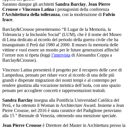
Saranno dunque gli architetti
Sandra Barclay
,
Jean Pierre
Crousse
e
Vincenzo Latina
i protagonisti della conferenza
l’Architettura della tolleranza
, con la moderazione di
Fulvio
Irace
.
Barclay&Crousse presenteranno “Il Lugar de la Memoria, la
Tolerancia y la Inclusión Social” (LUM), che è il nome del Museo
di Lima dedicato al ricordo del periodo della guerra civile che ha
insanguinato il Perù dal 1980 al 2000. Il museo fa memoria delle
vittime e vuol essere un monito per le future generazioni affinché
l’orrore non si ripeta (leggi
l’intervista
di Alessandra Coppa a
Barclay&Crousse).
Vincenzo Latina presenterà il progetto per il recupero delle cave di
Lampedusa, pensato per ridare voce al ricordo di una delle più
grandi e disperate migrazioni dei nostri tempi e al contempo per
rendere giustizia alla vocazione turistica dell’isola, con uno spazio
pensato per accogliere concerti e rappresentazioni teatrali.
Sandra Barclay
insegna alla Pontificia Universidad Católica del
Perú, e ha ottenuto il Woman in Architecture Award. Insieme a Jean
Pierre Crousse, nel 2016 è stata curatrice del Padiglione peruviano
alla 15 ° Biennale di Venezia, ottenendo una menzione speciale.
Jean Pierre Crousse
è Direttore del Master in Architettura presso la