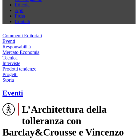
Edicola
App
Press
Contatti
Commenti Editoriali
Eventi
Responsabilità
Mercato Economia
Tecnica
Interviste
Prodotti tendenze
Progetti
Storia
Eventi
L’Architettura della
tolleranza con
Barclay&Crousse e Vincenzo