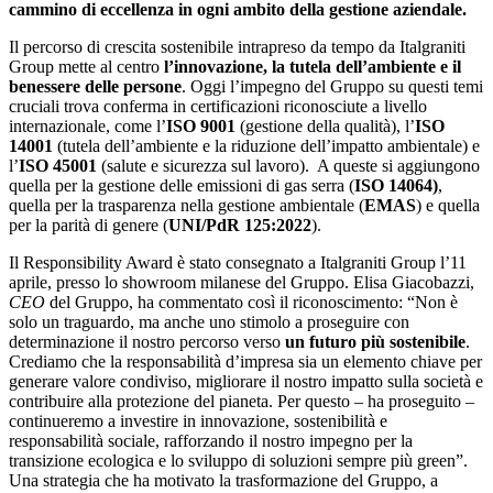
cammino di eccellenza in ogni ambito della gestione aziendale.
Il percorso di crescita sostenibile intrapreso da tempo da Italgraniti
Group mette al centro
l’innovazione, la tutela dell’ambiente e il
benessere delle persone
. Oggi l’impegno del Gruppo su questi temi
cruciali trova conferma in certificazioni riconosciute a livello
internazionale, come l’
ISO 9001
(gestione della qualità), l’
ISO
14001
(tutela dell’ambiente e la riduzione dell’impatto ambientale) e
l’
ISO 45001
(salute e sicurezza sul lavoro). A queste si aggiungono
quella per la gestione delle emissioni di gas serra (
ISO 14064)
,
quella per la trasparenza nella gestione ambientale (
EMAS
) e quella
per la parità di genere (
UNI/PdR 125:2022
).
Il Responsibility Award è stato consegnato a Italgraniti Group l’11
aprile, presso lo showroom milanese del Gruppo. Elisa Giacobazzi,
CEO
del Gruppo, ha commentato così il riconoscimento: “Non è
solo un traguardo, ma anche uno stimolo a proseguire con
determinazione il nostro percorso verso
un futuro più sostenibile
.
Crediamo che la responsabilità d’impresa sia un elemento chiave per
generare valore condiviso, migliorare il nostro impatto sulla società e
contribuire alla protezione del pianeta. Per questo – ha proseguito –
continueremo a investire in innovazione, sostenibilità e
responsabilità sociale, rafforzando il nostro impegno per la
transizione ecologica e lo sviluppo di soluzioni sempre più green”.
Una strategia che ha motivato la trasformazione del Gruppo, a