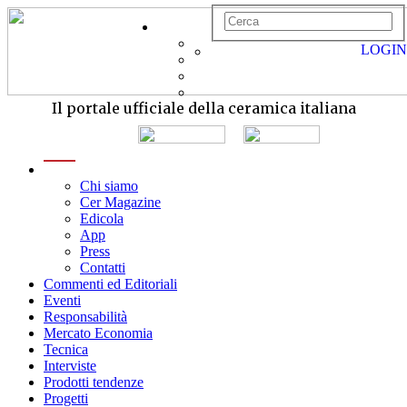
LOGIN
Il portale ufficiale della ceramica italiana
menu
Chi siamo
Cer Magazine
Edicola
App
Press
Contatti
Commenti ed Editoriali
Eventi
Responsabilità
Mercato Economia
Tecnica
Interviste
Prodotti tendenze
Progetti