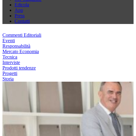
Edicola
App
Press
Contatti
Commenti Editoriali
Eventi
Responsabilità
Mercato Economia
Tecnica
Interviste
Prodotti tendenze
Progetti
Storia