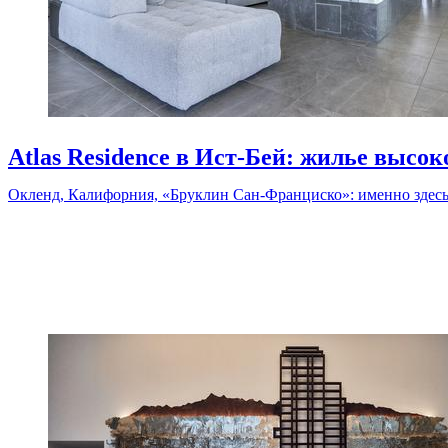
Atlas Residence в Ист-Бей: жилье высок
Окленд, Калифорния, «Бруклин Сан-Франциско»: именно здесь 