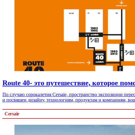
Route 40- это путешествие, которое по
По случаю сорокалетия Cersaie, пространство экспозиции пер
и посвящен дизайну, технологиям, продуктам и компаниям, в
Cersaie