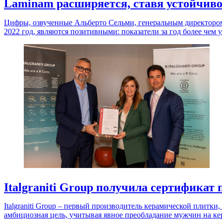
Laminam расширяется, ставя устойчивое
Цифры, озвученные Альберто Сельми, генеральным директором
2022 год, являются позитивными: показатели за год более чем у
Italgraniti Group получила сертификат 
Italgraniti Group – первый производитель керамической плитки
амбициозная цель, учитывая явное преобладание мужчин на керам