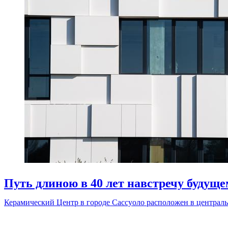
Путь длиною в 40 лет навстречу будуще
Керамический Центр в городе Сассуоло расположен в централь