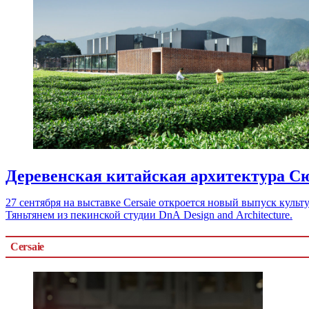
Деревенская китайская архитектура С
27 сентября на выставке Cersaie откроется новый выпуск ку
Тяньтянем из пекинской студии DnA Design and Architecture.
Cersaie