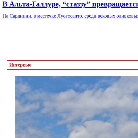
В Альта-Галлуре, “стаззу” превращаетс
На Сардинии, в местечке Луогосанто, среди вековых оливковых 
Интервью