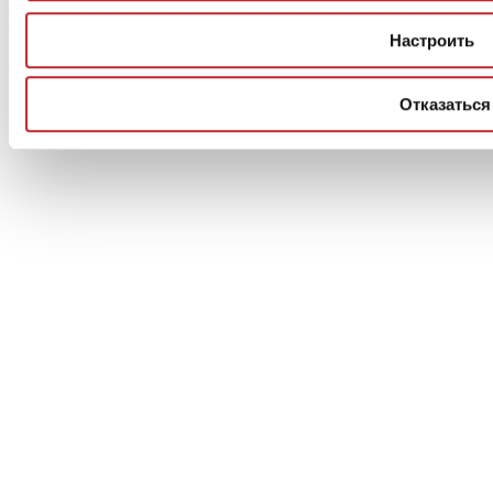
Capitale Sociale: 2.500.000 euro - Codice fiscale e P.IVA
00853700367
Настроить
Iscrizione al Registro delle Imprese: REA Modena 189678
tel. +39 0536 804585 - fax +39 0536 806510
Отказаться
© Ceramica.info, All Rights Reserved.