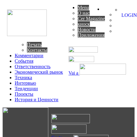
Menu
О нас
LOGIN
Cer Magazine
киоск
Новости
Приложения
Печать
Контакты
Комментарии
События
Ответственность
Экономический рынок
Vai a
Техника
Интервью
Тенденции
Проекты
История и Ценности