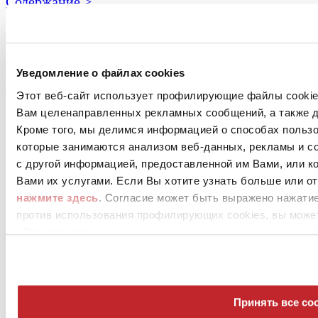
Cодержание >
Архив >
Бесплатная подписка >
Уведомление о файлах cookies
MediaKit >
Этот веб-сайт использует профилирующие файлы cookies
Вам целенаправленных рекламных сообщений, а также д
Кроме того, мы делимся информацией о способах польз
которые занимаются анализом веб-данных, рекламы и со
с другой информацией, предоставленной им Вами, или к
Вами их услугами. Если Вы хотите узнать больше или от
нажмите здесь
. Согласие может быть выражено нажатие
О нас
против использования профилирующих cookies, вы может
Mog 231/01
«Отказаться»
Privacy
Cookie Policy
Credits
Колофон
Edi.Cer S.p.a. Società unipersonale
Принять все coo
Viale Monte Santo, 40 - 41049 Sassuolo (MO) - Italy