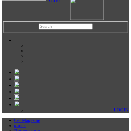
Go to
LOGIN
Cer Magazine
киоск
Приложения