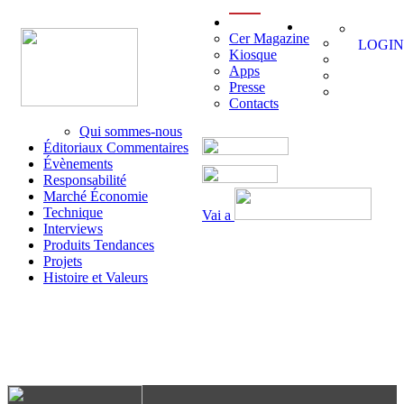
menu
Cer Magazine
LOGIN
Kiosque
Apps
Presse
Contacts
Qui sommes-nous
Éditoriaux Commentaires
Évènements
Responsabilité
Marché Économie
Technique
Vai a
Interviews
Produits Tendances
Projets
Histoire et Valeurs