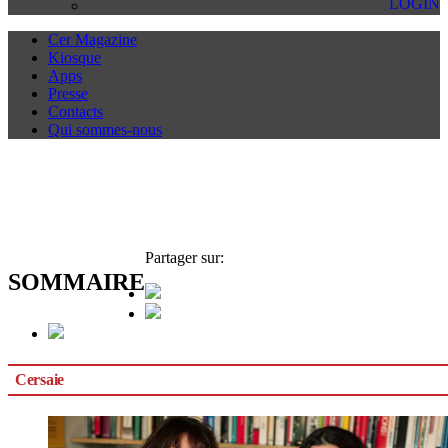
LOGIN
Cer Magazine
Kiosque
Apps
Presse
Contacts
Qui sommes-nous
Partager sur:
SOMMAIRE
Cersaie