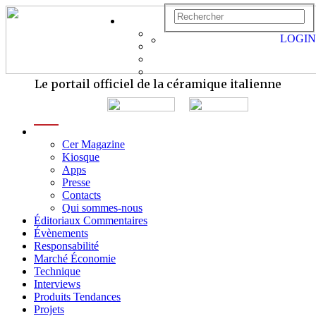
LOGIN
Le portail officiel de la céramique italienne
menu
Cer Magazine
Kiosque
Apps
Presse
Contacts
Qui sommes-nous
Éditoriaux Commentaires
Évènements
Responsabilité
Marché Économie
Technique
Interviews
Produits Tendances
Projets