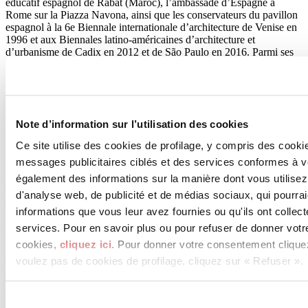
éducatif espagnol de Rabat (Maroc), l’ambassade d’Espagne à
Rome sur la Piazza Navona, ainsi que les conservateurs du pavillon
espagnol à la 6e Biennale internationale d’architecture de Venise en
1996 et aux Biennales latino-américaines d’architecture et
d’urbanisme de Cadix en 2012 et de São Paulo en 2016. Parmi ses
nombreuses récompenses figurent les prix Europan II et IV (1991,
1996), le prix espagnol d’architecture (2007), la médaille d’or du
mérite des beaux-arts (2014), le prix
Eduardo Torroja
(2014), le prix
européen d’intervention dans le patrimoine architectural (2015) et le
plus récent prix national d’architecture (2024). Les œuvres ont fait
Note d’information sur l’utilisation des cookies
l’objet d’expositions monographiques et de plusieurs éditions de
biennales d’architecture en Espagne, à Venise et en Amérique latine.
Ce site utilise des cookies de profilage, y compris des cook
messages publicitaires ciblés et des services conformes à 
Ángela García de Paredes
, née en 1958, a étudié à l’École
technique supérieure d’architecture de Madrid (ETSAM) et a ensuite
également des informations sur la manière dont vous utilisez
obtenu son doctorat à l’UPM (Universidad Politécnica de Madrid)
d'analyse web, de publicité et de médias sociaux, qui pourra
avec une thèse consacrée aux œuvres de son père, l’architecte José
informations que vous leur avez fournies ou qu'ils ont collect
María García de Paredes. Après ses études, elle a commencé à
travailler dans l’atelier de son père après sa mort en 1990, elle l’a
services. Pour en savoir plus ou pour refuser de donner votr
repris avec son mari, l’architecte Ignacio Pedrosa. Outre son activité
cookies,
cliquez ici
. Pour donner votre consentement clique
professionnelle, elle se consacre à l’enseignement et à la recherche
voulez pas de cookies de profilage, cliquez sur « Refuser ».
au sein du département des projets architecturaux de l’ETSAM
depuis 1995, ainsi qu’à des conférences dans des universités
internationales et en tant que
professeur invité
à l’IUAV de Venise.