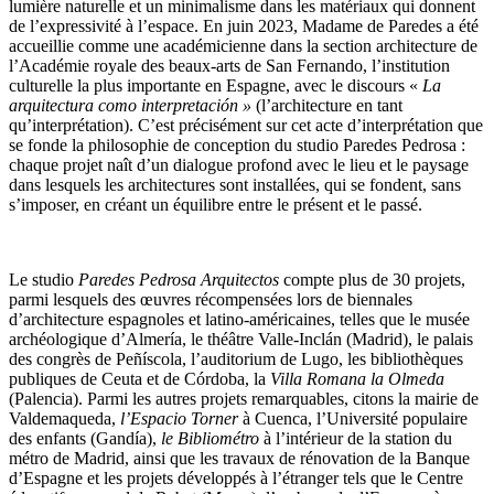
lumière naturelle et un minimalisme dans les matériaux qui donnent
de l’expressivité à l’espace. En juin 2023, Madame de Paredes a été
accueillie comme une académicienne dans la section architecture de
l’Académie royale des beaux-arts de San Fernando, l’institution
culturelle la plus importante en Espagne, avec le discours «
La
arquitectura como interpretación »
(l’architecture en tant
qu’interprétation). C’est précisément sur cet acte d’interprétation que
se fonde la philosophie de conception du studio Paredes Pedrosa :
chaque projet naît d’un dialogue profond avec le lieu et le paysage
dans lesquels les architectures sont installées, qui se fondent, sans
s’imposer, en créant un équilibre entre le présent et le passé.
Le studio
Paredes Pedrosa Arquitectos
compte plus de 30 projets,
parmi lesquels des œuvres récompensées lors de biennales
d’architecture espagnoles et latino-américaines, telles que le musée
archéologique d’Almería, le théâtre Valle-Inclán (Madrid), le palais
des congrès de Peñíscola, l’auditorium de Lugo, les bibliothèques
publiques de Ceuta et de Córdoba, la
Villa Romana la Olmeda
(Palencia). Parmi les autres projets remarquables, citons la mairie de
Valdemaqueda,
l’Espacio Torner
à Cuenca, l’Université populaire
des enfants (Gandía),
le Bibliométro
à l’intérieur de la station du
métro de Madrid, ainsi que les travaux de rénovation de la Banque
d’Espagne et les projets développés à l’étranger tels que le Centre