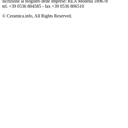
Iscrizione al Registro delle Imprese: REA Modena 189678
tel. +39 0536 804585 - fax +39 0536 806510
© Ceramica.info, All Rights Reserved.