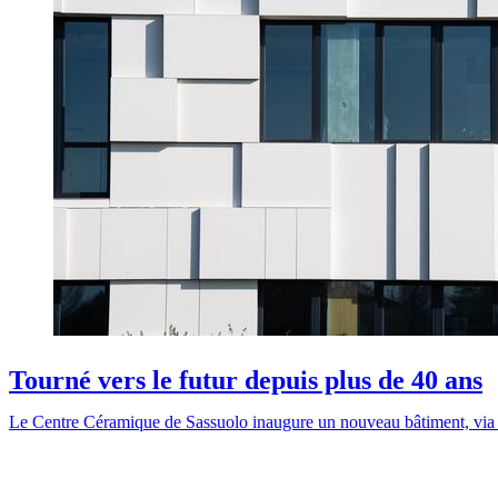
Tourné vers le futur depuis plus de 40 ans
Le Centre Céramique de Sassuolo inaugure un nouveau bâtiment, via Val