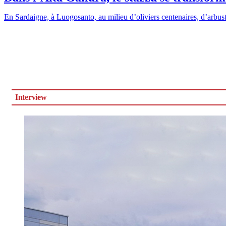
En Sardaigne, à Luogosanto, au milieu d’oliviers centenaires, d’arbuste
Interview