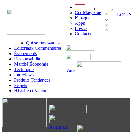
menu
Cer Magazine
LOGIN
Kiosque
Apps
Presse
Contacts
Qui sommes-nous
Éditoriaux Commentaires
Évènements
Responsabilité
Marché Économie
Technique
Vai a
Interviews
Produits Tendances
Projets
Histoire et Valeurs
Alleur au