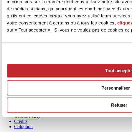
informations sur la manière dont vous utilisez notre site ave
de médias sociaux, qui pourraient les combiner avec d'autre
Archives >
qu'ils ont collectées lorsque vous avez utilisé leurs service
votre consentement à certains ou à tous les cookies,
cliquez
< Article précédent
sur « Tout accepter ». Si vous ne voulez pas de cookies de p
Projets >
Article suivant >
Tout accepte
Personnaliser
Qui sommes-nous
Refuser
Mog 231/01
Privacy
Cookie Policy
Credits
Colophon