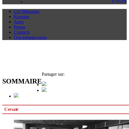
LOGIN
Cer Magazine
Kiosque
Apps
Presse
Contacts
Qui sommes-nous
Partager sur:
SOMMAIRE
Cersaie