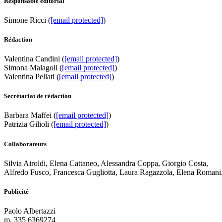
Responsable éditorial
Simone Ricci (
[email protected]
)
Rédaction
Valentina Candini (
[email protected]
)
Simona Malagoli (
[email protected]
)
Valentina Pellati (
[email protected]
)
Secrétariat de rédaction
Barbara Maffei (
[email protected]
)
Patrizia Gilioli (
[email protected]
)
Collaborateurs
Silvia Airoldi, Elena Cattaneo, Alessandra Coppa, Giorgio Costa,
Alfredo Fusco, Francesca Gugliotta, Laura Ragazzola, Elena Romani
Publicité
Paolo Albertazzi
m. 335 6369274