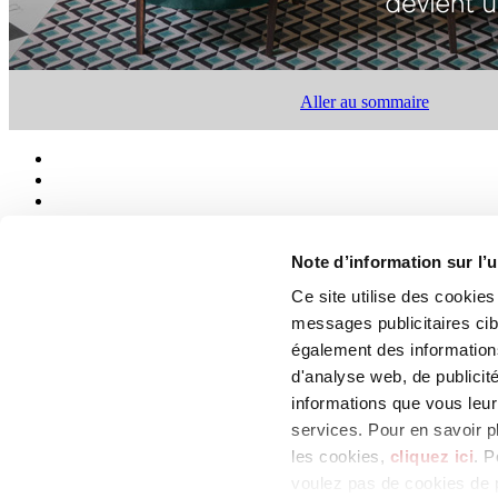
Aller au sommaire
Note d’information sur l’u
Ce site utilise des cookie
Qui sommes-nous
Mog 231/01
messages publicitaires ci
Privacy
également des informations
Cookie Policy
d'analyse web, de publicit
Credits
Colophon
informations que vous leur 
services. Pour en savoir p
Edi.Cer S.p.a. Società unipersonale
les cookies,
cliquez ici
. P
Viale Monte Santo, 40 - 41049 Sassuolo (MO) - Italy
Capitale Sociale: 2.500.000 euro - Codice fiscale e P.IVA 008537003
voulez pas de cookies de p