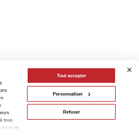
Tout accepter
es
eons
Personnaliser
es
s
Refuser
leurs
à tous
i vous ne