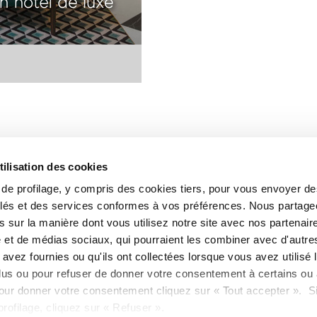
tilisation des cookies
s de profilage, y compris des cookies tiers, pour vous envoyer d
blés et des services conformes à vos préférences. Nous partag
 sur la manière dont vous utilisez notre site avec nos partenair
é et de médias sociaux, qui pourraient les combiner avec d'autre
avez fournies ou qu'ils ont collectées lorsque vous avez utilisé 
lus ou pour refuser de donner votre consentement à certains ou 
our donner votre consentement cliquez sur « Tout accepter ». S
67
rofilage, cliquez sur « Refuser ».