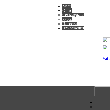
Menu
О нас
Cer Magazine
киоск
Новости
Приложения
Vai 