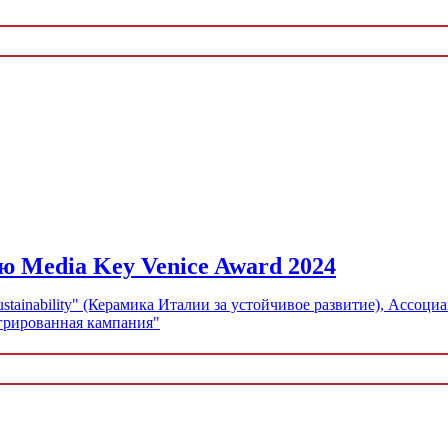
ю Media Key Venice Award 2024
ustainability" (Керамика Италии за устойчивое развитие), Ассо
егрированная кампания"