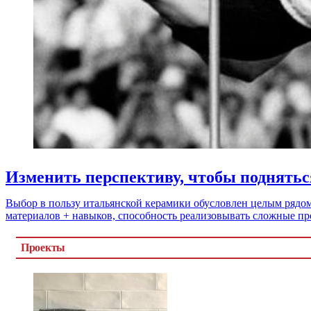
Изменить перспективу, чтобы поднять
Выбор в пользу итальянской керамики обусловлен целым рядом
материалов + навыков, способность реализовывать сложные пр
Проекты