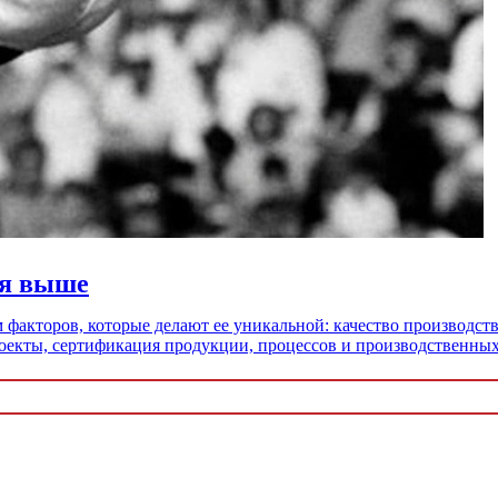
ся выше
 факторов, которые делают ее уникальной: качество производст
оекты, сертификация продукции, процессов и производственных