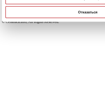
Capitale Sociale: 2.500.000 euro - Codice fiscale e P.IVA
00853700367
Iscrizione al Registro delle Imprese: REA Modena 189678
Отказаться
tel. +39 0536 804585 - fax +39 0536 806510
© Ceramica.info, All Rights Reserved.