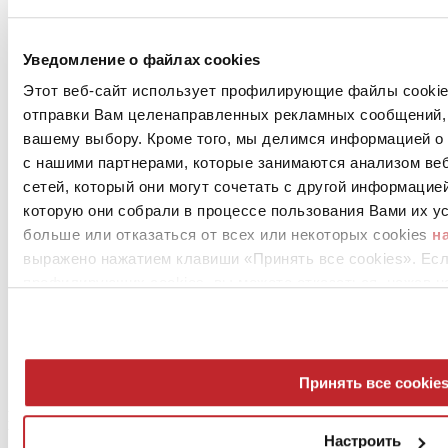
Новости предприятий >
Уведомление о файлах cookies
Этот веб-сайт использует профилирующие файлы cookies
отправки Вам целенаправленных рекламных сообщений, 
вашему выбору. Кроме того, мы делимся информацией о
с нашими партнерами, которые занимаются анализом ве
сетей, который они могут сочетать с другой информацие
которую они собрали в процессе пользования Вами их ус
News
больше или отказаться от всех или некоторых cookies
н
aziende
выражено нажатием клавиши «Принять все cookies». Ес
Articoli
профилирующих cookies, вы можете отказаться, нажав н
О нас
Mog 231/01
Privacy
Cookie Policy
Принять все cookie
Credits
Edi.Cer S.p.a. Società unipersonale
Viale Monte Santo, 40 - 41049 Sassuolo (MO) - Italy
Настроить