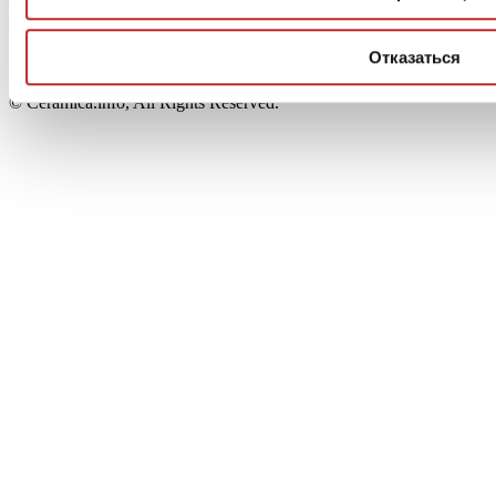
Capitale Sociale: 2.500.000 euro - Codice fiscale e P.IVA
00853700367
Iscrizione al Registro delle Imprese: REA Modena 189678
Отказаться
tel. +39 0536 804585 - fax +39 0536 806510
© Ceramica.info, All Rights Reserved.