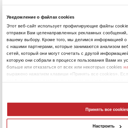
Новости предприятий >
Уведомление о файлах cookies
Этот веб-сайт использует профилирующие файлы cookies
отправки Вам целенаправленных рекламных сообщений, 
вашему выбору. Кроме того, мы делимся информацией о
с нашими партнерами, которые занимаются анализом ве
сетей, который они могут сочетать с другой информацие
которую они собрали в процессе пользования Вами их ус
News
больше или отказаться от всех или некоторых cookies
н
aziende
выражено нажатием клавиши «Принять все cookies». Ес
Articoli
профилирующих cookies, вы можете отказаться, нажав н
О нас
Mog 231/01
Privacy
Cookie Policy
Принять все cookie
Credits
Edi.Cer S.p.a. Società unipersonale
Viale Monte Santo, 40 - 41049 Sassuolo (MO) - Italy
Настроить