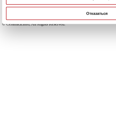
Capitale Sociale: 2.500.000 euro - Codice fiscale e P.IVA
00853700367
Iscrizione al Registro delle Imprese: REA Modena 189678
Отказаться
tel. +39 0536 804585 - fax +39 0536 806510
© Ceramica.info, All Rights Reserved.