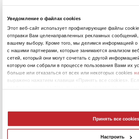
Новости предприятий >
Уведомление о файлах cookies
Этот веб-сайт использует профилирующие файлы cookies
отправки Вам целенаправленных рекламных сообщений, 
вашему выбору. Кроме того, мы делимся информацией о
с нашими партнерами, которые занимаются анализом ве
сетей, который они могут сочетать с другой информацие
которую они собрали в процессе пользования Вами их ус
News
больше или отказаться от всех или некоторых cookies
н
aziende
выражено нажатием клавиши «Принять все cookies». Ес
Articoli
профилирующих cookies, вы можете отказаться, нажав н
О нас
Mog 231/01
Privacy
Cookie Policy
Принять все cookie
Credits
Edi.Cer S.p.a. Società unipersonale
Viale Monte Santo, 40 - 41049 Sassuolo (MO) - Italy
Настроить