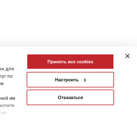
Принять все cookies
он для
уг по
Настроить
им
Отказаться
нной им
хотите
сие