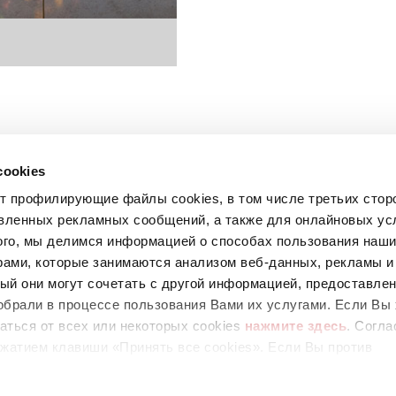
cookies
ет профилирующие файлы cookies, в том числе третьих стор
вленных рекламных сообщений, а также для онлайновых усл
ого, мы делимся информацией о способах пользования наш
рами, которые занимаются анализом веб-данных, рекламы и
ый они могут сочетать с другой информацией, предоставле
обрали в процессе пользования Вами их услугами. Если Вы 
аться от всех или некоторых cookies
нажмите здесь
. Согла
67
жатием клавиши «Принять все cookies». Если Вы против
ующих cookies, вы можете отказаться, нажав на клавишу