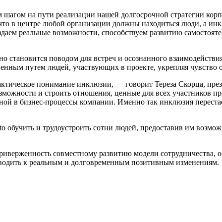
м шагом на пути реализации нашей долгосрочной стратегии кор
, что в центре любой организации должны находиться люди, а и
оздаем реальные возможности, способствуем развитию самостояте
о становится поводом для встреч и осознанного взаимодействия
енным путем людей, участвующих в проекте, укрепляя чувство 
актическое понимание инклюзии, — говорит Тереза Скорца, през
можности и строить отношения, ценные для всех участников про
нной в бизнес-процессы компании. Именно так инклюзия переста
to обучить и трудоустроить сотни людей, предоставив им возмож
риверженность совместному развитию модели сотрудничества, о
иводить к реальным и долговременным позитивным изменениям.