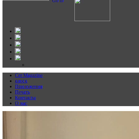
Go to
Cer Magazine
киоск
Приложения
Печать
Контакты
О нас