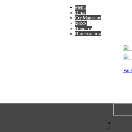
Menu
О нас
Cer Magazine
киоск
Новости
Приложения
Vai 