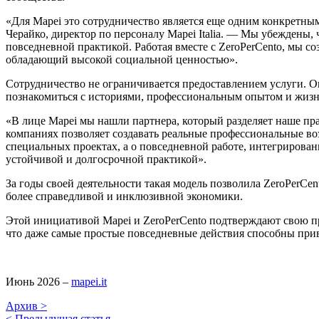
«Для Mapei это сотрудничество является еще одним конкретны
Черайко, директор по персоналу Mapei Italia. — Мы убеждены
повседневной практикой. Работая вместе с ZeroPerCento, мы с
обладающий высокой социальной ценностью».
Сотрудничество не ограничивается предоставлением услуги. Он
познакомиться с историями, профессиональным опытом и жизн
«В лице Mapei мы нашли партнера, который разделяет наше пр
компаниях позволяет создавать реальные профессиональные воз
специальных проектах, а о повседневной работе, интегрирова
устойчивой и долгосрочной практикой».
За годы своей деятельности такая модель позволила ZeroPerCen
более справедливой и инклюзивной экономики.
Этой инициативой Mapei и ZeroPerCento подтверждают свою п
что даже самые простые повседневные действия способны пр
Июнь 2026 –
mapei.it
Архив >
< Предыдущая статья