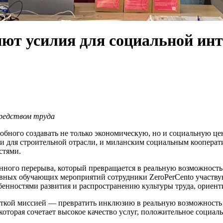
яют усилия для социальной инт
средством труда
собного создавать не только экономическую, но и социальную ц
и для строительной отрасли, и миланским социальным кооперат
стями.
нного перерыва, который превращается в реальную возможность
ивных обучающих мероприятий сотрудники ZeroPerCento участву
бенностями развития и распространению культуры труда, ориент
четкой миссией — превратить инклюзию в реальную возможность к
которая сочетает высокое качество услуг, положительное социал