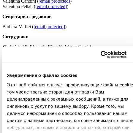
Valentina Candini (
[email protected]
)
Valentina Pellati (
[email protected]
)
Секретариат редакции
Barbara Maffei (
[email protected]
)
Сотрудники
Silvia Airoldi, Riccardo Bianchi, Marco Caselli,
Elena Cattaneo, Giorgio Costa, Laura Milan,
Elena Romani, Maria Teresa Rubbiani.
Рекламное агентство
Уведомление о файлах cookies
Paolo Albertazzi
m. 335 6369274
Этот веб-сайт использует профилирующие файлы cookie
[email protected]
том числе третьих сторон для отправки Вам
Издатель
целенаправленных рекламных сообщений, а также для
онлайновых услуг по вашему выбору. Кроме того, мы
Edi.Cer. SpA
делимся информацией о способах пользования нашим
Cer Magazine International – (версия на русском языке):
публикация зарегистрирована в суде города Модена за
сайтом с нашими партнерами, которые занимаются анал
№1784 от 18/01/2006 —
веб-данных, рекламы и социальных сетей, который они