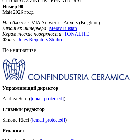
CER MAGAZINE INTERNATIONAL
Номер 90
Май 2026 года
На обложке:
VIA Antwerp – Anvers (Belgique)
Дизайнер интерьера:
Merav Bustan
Керамические поверхности:
TONALITE
Фото:
Jules
Reijnders Studio
По инициативе
Управляющий директор
Andrea Serri (
[email protected]
)
Главный редактор
Simone Ricci (
[email protected]
)
Редакция