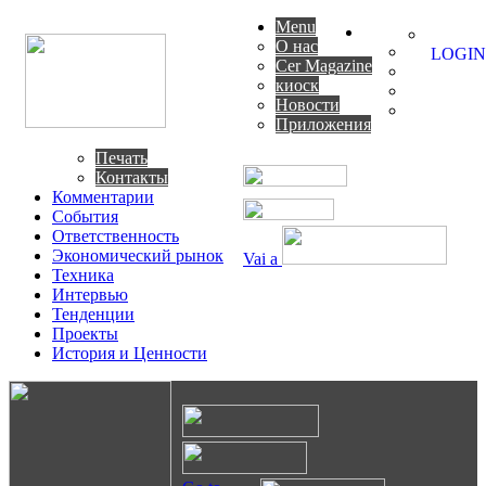
Menu
О нас
LOGIN
Cer Magazine
киоск
Новости
Приложения
Печать
Контакты
Комментарии
События
Ответственность
Экономический рынок
Vai a
Техника
Интервью
Тенденции
Проекты
История и Ценности