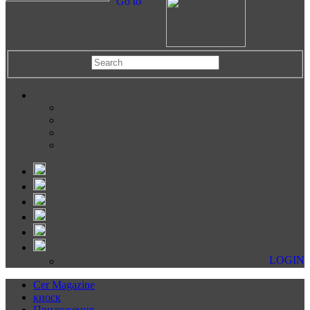
Go to
LOGIN
Cer Magazine
киоск
Приложения