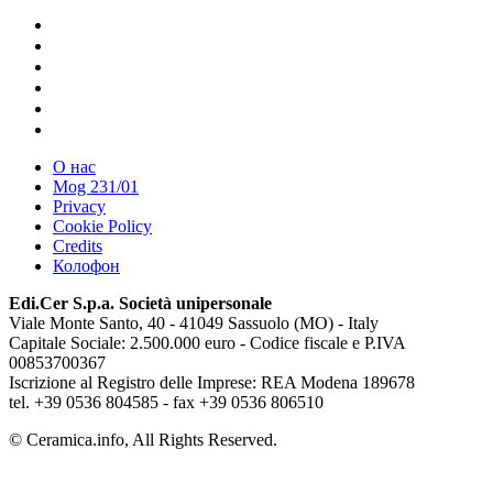
О нас
Mog 231/01
Privacy
Cookie Policy
Credits
Колофон
Edi.Cer S.p.a. Società unipersonale
Viale Monte Santo, 40 - 41049 Sassuolo (MO) - Italy
Capitale Sociale: 2.500.000 euro - Codice fiscale e P.IVA
00853700367
Iscrizione al Registro delle Imprese: REA Modena 189678
tel. +39 0536 804585 - fax +39 0536 806510
© Ceramica.info, All Rights Reserved.