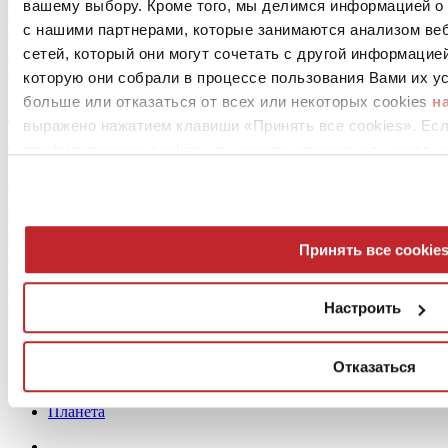
вашему выбору. Кроме того, мы делимся информацией о
более эффективном варианте, как например, вентилируемые
с нашими партнерами, которые занимаются анализом ве
фасады.
30.08.2017
сетей, который они могут сочетать с другой информацие
1' минут чтения
которую они собрали в процессе пользования Вами их ус
больше или отказаться от всех или некоторых cookies
н
От процесса до продукта, итальянская
выражено нажатием клавиши «Принять все cookies». Ес
сантехника все более экоустойчивая
профилирующих cookies, вы можете отказаться, нажав н
Керамика в различных своих формах является самым
распространенным и используемым материалом в
традиционных зданиях: многофункциональная, прочная, а
сегодня все более экологичная и устойчивая, она стала
Принять все cookie
главным элементом в конструкциях (кирпич для стен и
перекрытий), в отделке (плитка для интерьеров и
экстерьеров), в оборудовании для ванных комнат, и составляет
одну из важных отраслей производства и торговли.
Настроить
Процесс
Люди
Отказаться
Продукты
Проекты
Планета