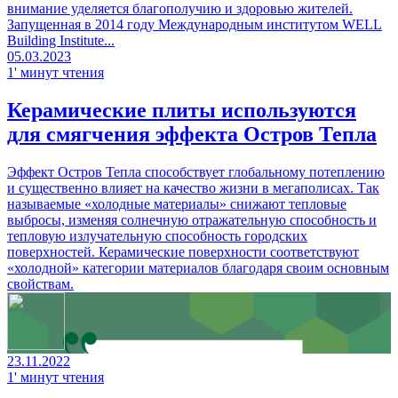
внимание уделяется благополучию и здоровью жителей.
Запущенная в 2014 году Международным институтом WELL
Building Institute...
05.03.2023
1' минут чтения
Керамические плиты используются
для смягчения эффекта Остров Тепла
Эффект Остров Тепла способствует глобальному потеплению
и существенно влияет на качество жизни в мегаполисах. Так
называемые «холодные материалы» снижают тепловые
выбросы, изменяя солнечную отражательную способность и
тепловую излучательную способность городских
поверхностей. Керамические поверхности соответствуют
«холодной» категории материалов благодаря своим основным
свойствам.
23.11.2022
1' минут чтения