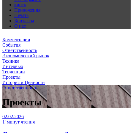
киоск
Приложения
Печать
Контакты
О нас
Комментарии
События
Ответственность
Экономический рынок
Техника
Интервью
Тенденции
Проекты
История и Ценности
Ответственность
Проекты
02.02.2026
1' минут чтения