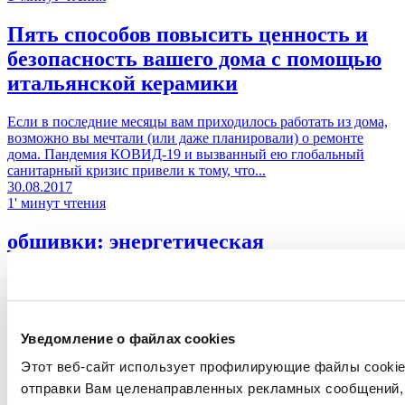
Пять способов повысить ценность и
безопасность вашего дома с помощью
итальянской керамики
Если в последние месяцы вам приходилось работать из дома,
возможно вы мечтали (или даже планировали) о ремонте
дома. Пандемия КОВИД-19 и вызванный ею глобальный
санитарный кризис привели к тому, что...
30.08.2017
1' минут чтения
обшивки: энергетическая
реквалификация, эстетика и экономия
В атмосфере обновления эстетической восприимчивости в
отношении зданий и под влиянием новых стимулирующих
налоговых льгот тема строительной обшивки здания,
Уведомление о файлах cookies
создаваемой согласно правилам экологической устойчивости
Этот веб-сайт использует профилирующие файлы cookies
и энергосбережения, представляет собой один из самых
интересных вызовов, стоящих перед современными
отправки Вам целенаправленных рекламных сообщений, 
архитекторами, идет ли речь о простой облицовке стен или о