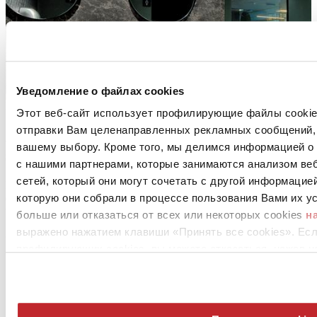
Уведомление о файлах cookies
Ro World - Nola (BA) - Nola
Этот веб-сайт использует профилирующие файлы cookies
отправки Вам целенаправленных рекламных сообщений, 
A gourmet eatery with a cosmopolitan
вашему выбору. Кроме того, мы делимся информацией о
spirit in Nola
с нашими партнерами, которые занимаются анализом ве
сетей, который они могут сочетать с другой информацие
Ro World Experience: Café, Bistro, Patisserie... An elegant space
designed by Studioarcho that creates the perfect atmosphere at any
которую они собрали в процессе пользования Вами их ус
time of day
больше или отказаться от всех или некоторых cookies
н
выражено нажатием клавиши «Принять все cookies». Ес
Surfaces:
LAMINAM
Leggi tutto >
профилирующих cookies, вы можете отказаться, нажав н