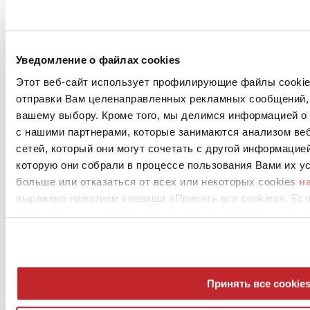
Вы будете смеяться, но я не припомню ни одного дня, когда
бы не висело объявление «Мы приносим извинения за
неудобства в связи с работами по замене экспозиции» в
различных зонах шоу-рума. Мы постоянно меняем
Уведомление о файлах cookies
обстановки. Для этого много причин: экспозиция кажется
устаревшей, появилась интересная новинка и хочется
Этот веб-сайт использует профилирующие файлы cookies
эффектно показать ее или просто… у кого-то из нас появилась
отправки Вам целенаправленных рекламных сообщений, 
любопытная идея.
вашему выбору. Кроме того, мы делимся информацией о
с нашими партнерами, которые занимаются анализом ве
сетей, который они могут сочетать с другой информацие
Список итальянских брендов:
которую они собрали в процессе пользования Вами их ус
Appiani
больше или отказаться от всех или некоторых cookies
н
Bertocci
выражено нажатием клавиши «Принять все cookies». Ес
Caesar
профилирующих cookies, вы можете отказаться, нажав н
Casa Dolce Casa
Ceramica Bardelli
Ceramiche Grazia
Cerim
Cisal
Elios
Принять все cookie
Emilceramica
Ergon