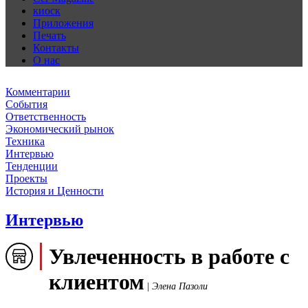
киоск
Приложения
Печать
Контакты
О нас
Комментарии
События
Ответственность
Экономический рынок
Техника
Интервью
Тенденции
Проекты
История и Ценности
Интервью
Увлеченность в работе с
клиентом
|
Элена Пазоли