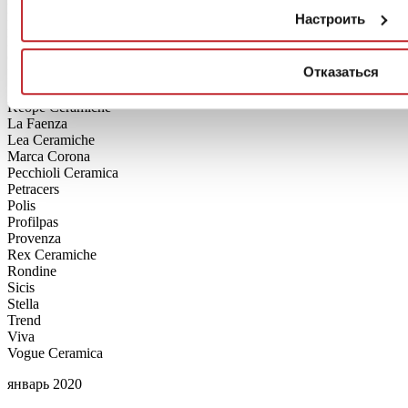
Etruria Design
Настроить
Floor Gres
Francesco De Maio
Gambini
Отказаться
Huber
Imola Ceramica
Keope Ceramiche
La Faenza
Lea Ceramiche
Marca Corona
Pecchioli Ceramica
Petracers
Polis
Profilpas
Provenza
Rex Ceramiche
Rondine
Sicis
Stella
Trend
Viva
Vogue Ceramica
январь 2020