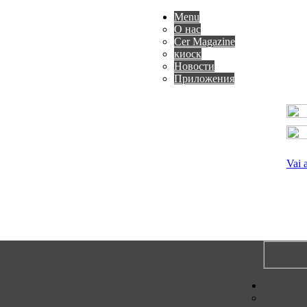
Menu
О нас
Cer Magazine
киоск
Новости
Приложения
Vai 