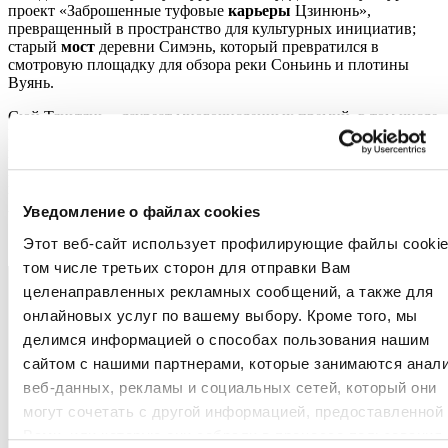
проект «Заброшенные туфовые
карьеры
Цзинюнь»,
превращенный в пространство для культурных инициатив;
старый
мост
деревни Симэнь, который превратился в
смотровую площадку для обзора реки Соньинь и плотины
Вуянь.
Сюй Тяньтянь – лауреат многочисленных премий, в том числе
Швейцарской архитектурной премии 2022 года, Глобальной
премии за экологичную архитектуру в 2023 г. и Берлинской
художественной премии / Kunstpreis Berlin – Architecture также
в этом году. В 2020 году он получил звание почетного члена
Американского института архитекторов.
Уведомление о файлах cookies
Этот веб-сайт использует профилирующие файлы cookie
том числе третьих сторон для отправки Вам
целенаправленных рекламных сообщений, а также для
онлайновых услуг по вашему выбору. Кроме того, мы
делимся информацией о способах пользования нашим
сайтом с нашими партнерами, которые занимаются анал
веб-данных, рекламы и социальных сетей, который они
могут сочетать с другой информацией, предоставленной
Вами, или которую они собрали в процессе пользования