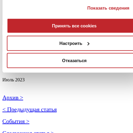
Вами их услугами. Если Вы хотите узнать больше или
Показать сведения
отказаться от всех или некоторых cookies
нажмите здес
Согласие может быть выражено нажатием клавиши
«Принять все cookies». Если Вы против использования
Принять все cookies
профилирующих cookies, вы можете отказаться, нажав н
клавишу «Отказаться»
Настроить
Отказаться
Июль 2023
Архив >
< Предыдущая статья
События >