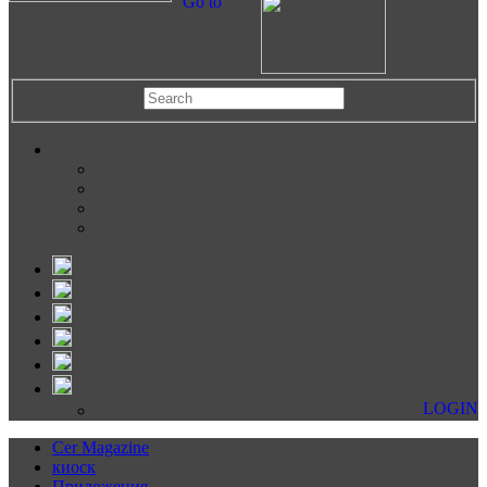
Go to
LOGIN
Cer Magazine
киоск
Приложения