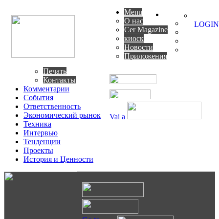
Menu
О нас
LOGIN
Cer Magazine
киоск
Новости
Приложения
Печать
Контакты
Комментарии
События
Ответственность
Экономический рынок
Vai a
Техника
Интервью
Тенденции
Проекты
История и Ценности