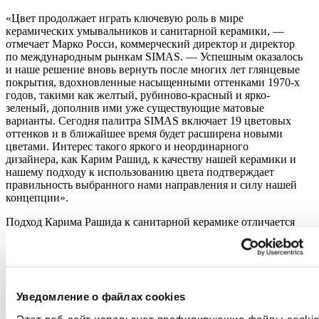
«Цвет продолжает играть ключевую роль в мире
керамических умывальников и санитарной керамики, —
отмечает Марко Росси, коммерческий директор и директор
по международным рынкам SIMAS. — Успешным оказалось
и наше решение вновь вернуть после многих лет глянцевые
покрытия, вдохновленные насыщенными оттенками 1970-х
годов, такими как желтый, рубиново-красный и ярко-
зеленый, дополнив ими уже существующие матовые
варианты. Сегодня палитра SIMAS включает 19 цветовых
оттенков и в ближайшее время будет расширена новыми
цветами. Интерес такого яркого и неординарного
дизайнера, как Карим Рашид, к качеству нашей керамики и
нашему подходу к использованию цвета подтверждает
правильность выбранного нами направления и силу нашей
концепции».
Подход Карима Рашида к санитарной керамике отличается
не только смелым использованием цвета, но и постоянным
поиском форм, способных вызывать эмоции и создавать
глубокую эмоциональную связь. Для дизайнера важна
гармония между формой, восприятием и личным опытом,
превращающая дизайн в интимное переживание. По
Уведомление о файлах cookies
мнению Карима Рашида, ванная комната является самым
личным пространством дома — местом, предназначенным