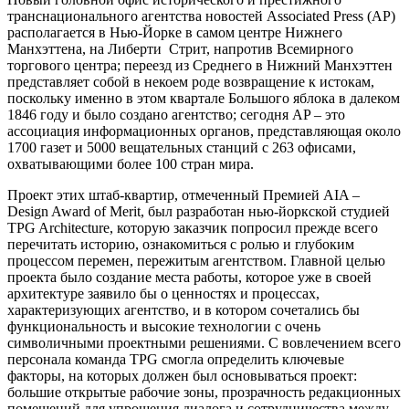
транснационального агентства новостей Associated Press (AP)
располагается в Нью-Йорке в самом центре Нижнего
Манхэттена, на Либерти Стрит, напротив Всемирного
торгового центра; переезд из Среднего в Нижний Манхэттен
представляет собой в некоем роде возвращение к истокам,
поскольку именно в этом квартале Большого яблока в далеком
1846 году и было создано агентство; сегодня AP – это
ассоциация информационных органов, представляющая около
1700 газет и 5000 вещательных станций с 263 офисами,
охватывающими более 100 стран мира.
Проект этих штаб-квартир, отмеченный Премией AIA –
Design Award of Merit, был разработан нью-йоркской студией
TPG Architecture, которую заказчик попросил прежде всего
перечитать историю, ознакомиться с ролью и глубоким
процессом перемен, пережитым агентством. Главной целью
проекта было создание места работы, которое уже в своей
архитектуре заявило бы о ценностях и процессах,
характеризующих агентство, и в котором сочетались бы
функциональность и высокие технологии с очень
символичными проектными решениями. С вовлечением всего
персонала команда TPG смогла определить ключевые
факторы, на которых должен был основываться проект:
большие открытые рабочие зоны, прозрачность редакционных
помещений для упрощения диалога и сотрудничества между