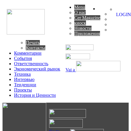
Menu
О нас
LOGIN
Cer Magazine
киоск
Новости
Приложения
Печать
Контакты
Комментарии
События
Ответственность
Экономический рынок
Vai a
Техника
Интервью
Тенденции
Проекты
История и Ценности