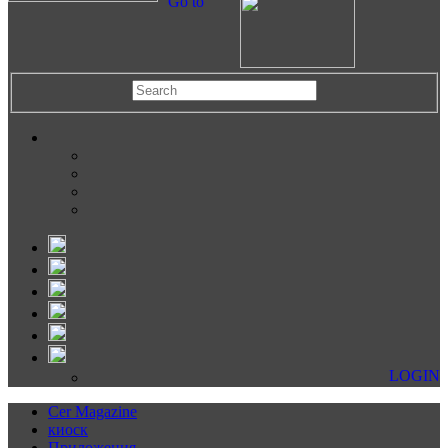
Go to
LOGIN
Cer Magazine
киоск
Приложения