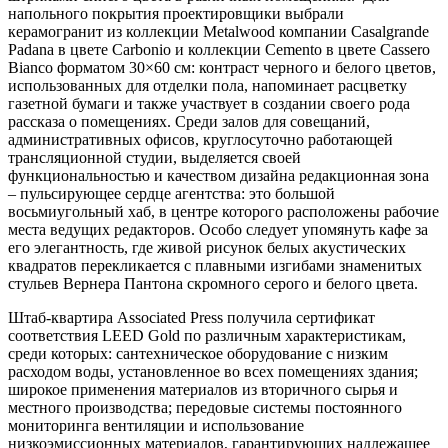
напольного покрытия проектировщики выбрали
керамогранит из коллекции Metalwood компании Casalgrande
Padana в цвете Carbonio и коллекции Cemento в цвете Cassero
Bianco форматом 30×60 см: контраст черного и белого цветов,
использованных для отделки пола, напоминает расцветку
газетной бумаги и также участвует в создании своего рода
рассказа о помещениях. Среди залов для совещаний,
административных офисов, круглосуточно работающей
трансляционной студии, выделяется своей
функциональностью и качеством дизайна редакционная зона
– пульсирующее сердце агентства: это большой
восьмиугольный хаб, в центре которого расположены рабочие
места ведущих редакторов. Особо следует упомянуть кафе за
его элегантность, где живой рисунок белых акустических
квадратов перекликается с плавными изгибами знаменитых
стульев Вернера Пантона скромного серого и белого цвета.
Штаб-квартира Associated Press получила сертификат
соответствия LEED Gold по различным характеристикам,
среди которых: сантехническое оборудование с низким
расходом воды, установленное во всех помещениях здания;
широкое применения материалов из вторичного сырья и
местного производства; передовые системы постоянного
мониторинга вентиляции и использование
низкоэмиссионных материалов, гарантирующих надлежащее