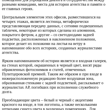
разными командами, места для истории агентства и памяти о
ее главных героях.
Центральным элементом этих офисов, разместившихся на
четырех этажах, является лестница, метафорически
представляющая передачу данных, с сотнями подвешенных
табличек, некоторые из которых сделаны из алюминия,
покрытого фетром, а другие – со светодиодами задней
подсветки, расположенных в наклоненном положении,
которое делает их похожими на листья на ветру в
напоминание обо всех историях, созданных журналистами
агентства.
Ярким напоминанием об истории является и входная галерея,
на стенах которой, окрашенных в черный цвет, висят ряды
обрамленных фотоснимков и статей, отмеченных
Пулитцеровской премией. Таким же образом и при входе в
нижерасположенную редакцию более воздушная зона,
образованная стенками с задней подсветкой, рассказывает о
журналистах AP, погибших при исполнении служебного
долга.
Преобладающие цвета – белый и черный с акцентами
красного на входе, в тон логотипа, а также несколькими
штрихами синего цвета в различных помещениях. Для