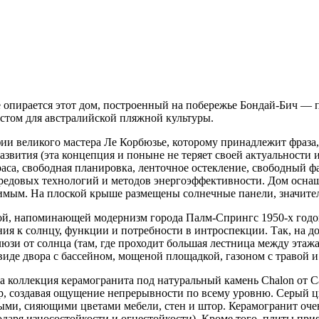
е опирается этот дом, построенный на побережье Бондай-Бич — 
естом для австралийской пляжной культуры.
 великого мастера Ле Корбюзье, которому принадлежит фраза, ч
азвития (эта концепция и поныне не теряет своей актуальности 
са, свободная планировка, ленточное остекление, свободный фа
ередовых технологий и методов энергоэффективности. Дом осн
тимым. На плоской крыше размещены солнечные панели, значит
кой, напоминающей модернизм города Палм-Спрингс 1950-х год
ния к солнцу, функции и потребности в интроспекции. Так, на 
зи от солнца (там, где проходит большая лестница между этажа
виде двора с бассейном, мощеной площадкой, газоном с травой и
 коллекция керамогранита под натуральный камень Chalon от C
р, создавая ощущение непрерывности по всему уровню. Серый ц
тлыми, сияющими цветами мебели, стен и штор. Керамогранит оче
годаря износостойкости и огнестойкости). Кроме того, плиты п