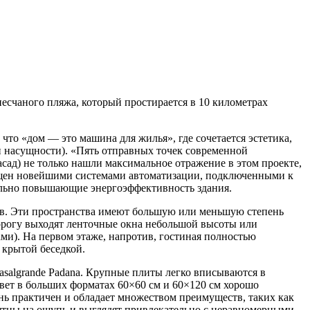
песчаного пляжа, который простирается в 10 километрах
то «дом — это машина для жилья», где сочетается эстетика,
и насущности). «Пять отправных точек современной
сад) не только нашли максимальное отражение в этом проекте,
ащен новейшими системами автоматизации, подключенными к
ельно повышающие энергоэффективность здания.
ов. Эти пространства имеют большую или меньшую степень
дорогу выходят ленточные окна небольшой высоты или
ми). На первом этаже, напротив, гостиная полностью
 крытой беседкой.
asalgrande Padana. Крупные плиты легко вписываются в
вет в больших форматах 60×60 см и 60×120 см хорошо
нь практичен и обладает множеством преимуществ, таких как
риятны на ощупь и выглядят привлекательно с неравномерными