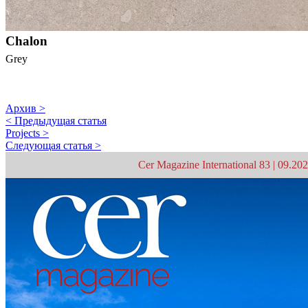
Chalon
Grey
Архив >
< Предыдущая статья
Projects >
Следующая статья >
Cer Magazine International 83 | 09.20