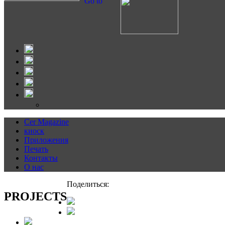
Go to
Cer Magazine
киоск
Приложения
Печать
Контакты
О нас
Поделиться:
PROJECTS