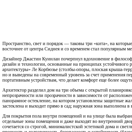
Пространство, свет и порядок — таковы три «кита», на которы
восточнее от центра Сиднея и со временем стал популярным м
Дизайнер Джастин Куинлан почерпнул вдохновение в философии
дизайн и технологии, основанные на принципах устойчивого р
архитектуры» Ле Корбюзье (столбы-опоры, плоская крыша-терра
но и выведены на современный уровень за счет применения п
портативным устройствам, что делает комфорт еще более ощу
Архитектор разделил дом на три объема с открытой планиров
непрозрачности или прозрачности в зависимости от расположе
панорамное остекление, на котором установлены защитные жалю
застеклена и выходит прямо в сад; наружная зона выполнена в 
Для покрытия пола внутри помещений и на улице была выбрана
отдельные зоны помещения и даже выходят во внутренний дво
сочетается со строгой, минималистской эстетикой дома и све
прочность и долговечность, безопасность и устойчивость (бла