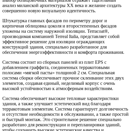
Выбор облицовочных материалов отражает тщательный
анализ миланской архитектуры XX века и желание создать
совершенно новую визуальную идентичность.
Штукатурка главных фасадов по периметру дорог и
кирпичная облицовка цоколя и второстепенных фасадов
уложены на систему наружной изоляции. Terracoat®,
производимая компанией Terreal Italia, представляет собой
эффективное решение для изоляции ограждающих
конструкций здания, специально разработанное для
обеспечения энергоэффективности и комфорта проживания.
Система состоит из сборных панелей из плит EPS с
добавлением граффита, соединенных терракотовыми
полосами «мягкой пасты» толщиной 2 см. Специальная
система сборки обеспечивает прочное склеивание этих двух
элементов, создавая единый, неделимый корпус с очень
высокой устойчивостью к атмосферным воздействиям.
Система обеспечивает высокие тепловые характеристики
здания, а также улучшает эстетический вид благодаря
терракотовым элементам. Система гарантирует долговечность
и отсутствие необходимости в обслуживании, а также простой
и быстрый монтаж. Это строительное решение специально
разработано для реконструкции и перепланировки зданий,
чтобы сохранить высокие эстетические качества и