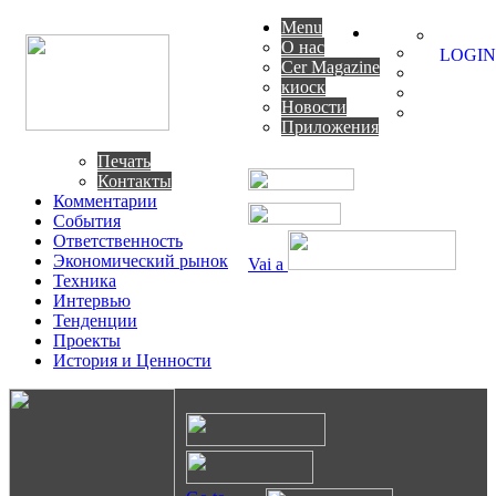
Menu
О нас
LOGIN
Cer Magazine
киоск
Новости
Приложения
Печать
Контакты
Комментарии
События
Ответственность
Экономический рынок
Vai a
Техника
Интервью
Тенденции
Проекты
История и Ценности