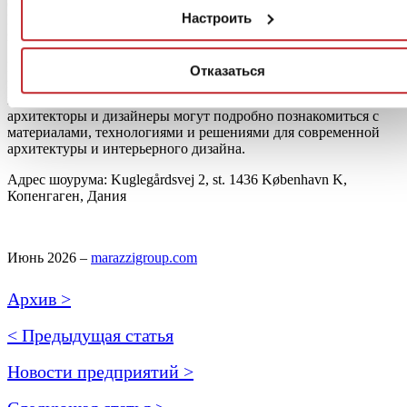
оттенков, модульные форматы и трехмерные структуры
клавишу «Отказаться»
Настроить
Ritmo и Losanga предлагают современное прочтение
эстетики керамики 1970-х годов.
Новый шоурум Marazzi в Копенгагене создан как
Отказаться
пространство, позволяющее на практике оценить коллекции
компании и их проектный потенциал. Здесь клиенты,
архитекторы и дизайнеры могут подробно познакомиться с
материалами, технологиями и решениями для современной
архитектуры и интерьерного дизайна.
Адрес шоурума: Kuglegårdsvej 2, st. 1436 København K,
Копенгаген, Дания
Июнь 2026 –
marazzigroup.com
Архив >
< Предыдущая статья
Новости предприятий >