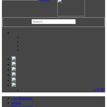
Go to
LOGIN
Cer Magazine
киоск
Приложения