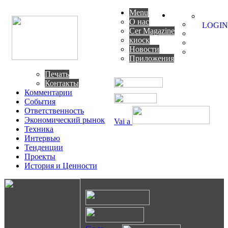
Menu
О нас
LOGIN
Cer Magazine
киоск
Новости
Приложения
Печать
Контакты
Комментарии
События
Ответственность
Экономический рынок
Vai a
Техника
Интервью
Тенденции
Проекты
История и Ценности