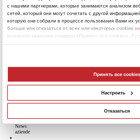
с нашими партнерами, которые занимаются анализом ве
The iconic Den House, located in woodland near Kyiv, stands
out for its raw, natural materials and an almost brutalist aesthetic.
сетей, который они могут сочетать с другой информацие
Over time, its warm textural surfaces are destined to grow even
которую они собрали в процессе пользования Вами их ус
more beautiful in their imperfection
больше или отказаться от всех или некоторых cookies
н
Surfaces:
GARDENIA ORCHIDEA
выражено нажатием клавиши «Принять все cookies». Ес
Leggi tutto >
профилирующих cookies, вы можете отказаться, нажав н
Принять все cookie
Настроить
Отказаться
News
aziende