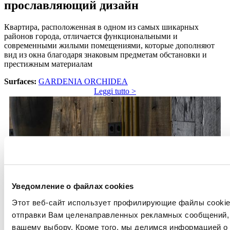
прославляющий дизайн
Квартира, расположенная в одном из самых шикарных
районов города, отличается функциональными и
современными жилыми помещениями, которые дополняют
вид из окна благодаря знаковым предметам обстановки и
престижным материалам
Surfaces:
GARDENIA ORCHIDEA
Leggi tutto >
Den House private residence - Kyiv (Ukraine)
Уведомление о файлах cookies
A wood and stone retreat among the
Этот веб-сайт использует профилирующие файлы cookies
отправки Вам целенаправленных рекламных сообщений, 
pines
вашему выбору. Кроме того, мы делимся информацией о