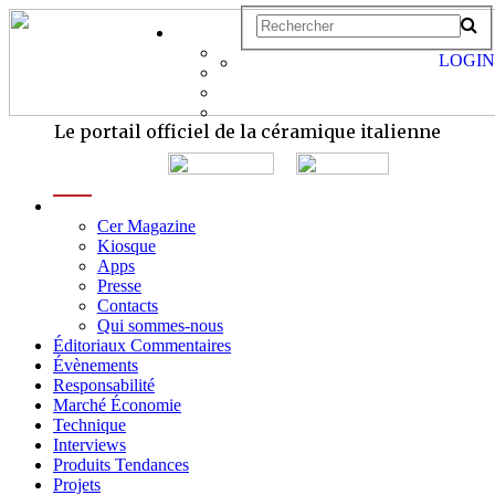
LOGIN
Le portail officiel de la céramique italienne
menu
Cer Magazine
Kiosque
Apps
Presse
Contacts
Qui sommes-nous
Éditoriaux Commentaires
Évènements
Responsabilité
Marché Économie
Technique
Interviews
Produits Tendances
Projets