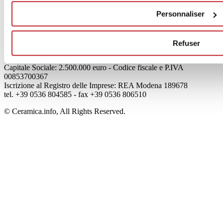
Mog 231/01
Personnaliser
Privacy
Cookie Policy
Credits
Refuser
Edi.Cer S.p.a. Società unipersonale
Viale Monte Santo, 40 - 41049 Sassuolo (MO) - Italy
Capitale Sociale: 2.500.000 euro - Codice fiscale e P.IVA
00853700367
Iscrizione al Registro delle Imprese: REA Modena 189678
tel. +39 0536 804585 - fax +39 0536 806510
© Ceramica.info, All Rights Reserved.