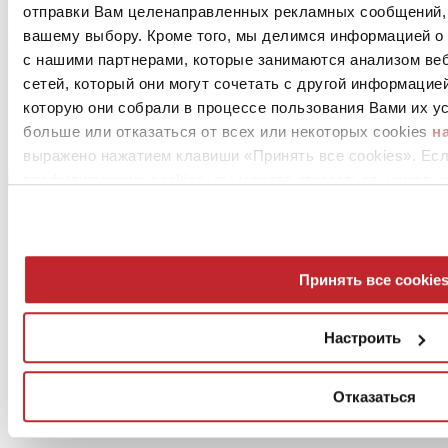
отправки Вам целенаправленных рекламных сообщений, 
Surfaces:
вашему выбору. Кроме того, мы делимся информацией о
ALFA LUX
с нашими партнерами, которые занимаются анализом ве
CASALGRANDE PADANA
сетей, который они могут сочетать с другой информацие
Leggi tutto >
которую они собрали в процессе пользования Вами их ус
больше или отказаться от всех или некоторых cookies
н
выражено нажатием клавиши «Принять все cookies». Ес
профилирующих cookies, вы можете отказаться, нажав н
Принять все cookie
Настроить
News
aziende
Отказаться
Articoli