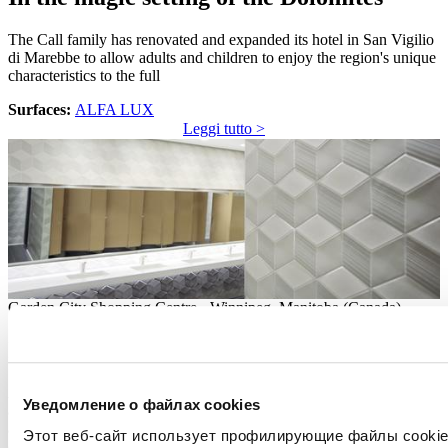
The Call family has renovated and expanded its hotel in San Vigilio
di Marebbe to allow adults and children to enjoy the region's unique
characteristics to the full
Surfaces:
ALFA LUX
Leggi tutto >
Garden City Shopping Centre - Winnipeg, Manitoba (Canada)
Inclusive exclusivity
A historic shopping mall has been given a new lease of life thanks to
Уведомление о файлах cookies
a carefully designed renovation project that explores natural themes
and a flooring system with a well-balanced combination of sizes and
Этот веб-сайт использует профилирующие файлы cookies
colours