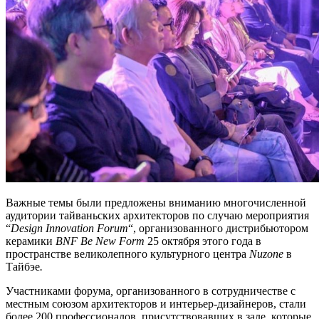
Важные темы были предложены вниманию многочисленной
аудитории тайваньских архитекторов по случаю мероприятия
“
Design Innovation Forum
“, организованного дистрибьютором
керамики
BNF Be New Form
25 октября этого года в
пространстве великолепного культурного центра
Nuzone
в
Тайбэе
.
Участниками форума
,
организованного в сотрудничестве с
местным союзом архитекторов и интерьер-дизайнеров, стали
более 200 профессионалов, присутствовавших в зале, которые