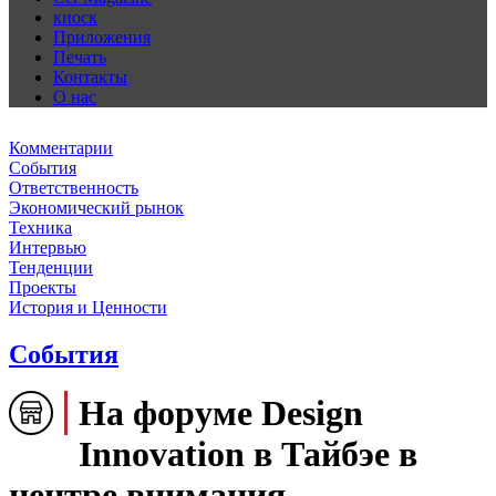
киоск
Приложения
Печать
Контакты
О нас
Комментарии
События
Ответственность
Экономический рынок
Техника
Интервью
Тенденции
Проекты
История и Ценности
События
На форуме Design
Innovation в Тайбэе в
центре внимания