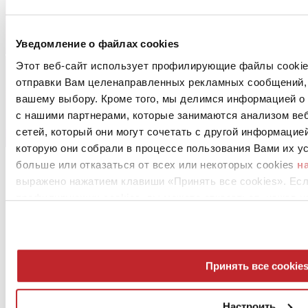
Уведомление о файлах cookies
Этот веб-сайт использует профилирующие файлы cookies
отправки Вам целенаправленных рекламных сообщений, 
вашему выбору. Кроме того, мы делимся информацией о
с нашими партнерами, которые занимаются анализом ве
сетей, который они могут сочетать с другой информацие
которую они собрали в процессе пользования Вами их ус
больше или отказаться от всех или некоторых cookies
н
выражено нажатием клавиши «Принять все cookies». Ес
профилирующих cookies, вы можете отказаться, нажав н
Дилеры
Принять все cookie
Проектировщики
Настроить