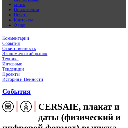
киоск
Приложения
Печать
Контакты
О нас
Комментарии
События
Ответственность
Экономический рынок
Техника
Интервью
Тенденции
Проекты
История и Ценности
События
CERSAIE, плакат и
даты (физический и
цифровой формат) выпуска