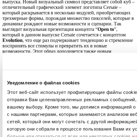
выпуска. Новый визуальный символ представляет собой куб –
отличительный графический элемент логотипа Cersaie –
который раскрывается в несколько модулей, приобретающих
трехмерные формы, порождая множество пикселей, которые в
динамике рождают новые возможности и сценарии. Так
выглядит визуальная презентация концепта “
Open to
”,
который в данном выпуске Cersaie сочетается с концептом
Evolution
, что еще раз подчеркивает тенденцию и стремление
воспринять все стимулы и превратить их в новые
возможности. Этот образ дополняется также новым
логотипом
Cersaie
Digital
, который с одной стороны,
подтверждает свое происхождение от материнского бренда,
прямым продолжением которого он является, а с другой
стороны, знаменует вхождение выставки в цифровой формат
с радикально новыми способами пользования по сравнению с
Уведомление о файлах cookies
прошлым.
Этот веб-сайт использует профилирующие файлы cookies
Абсолютной новостью этого 38-го выпуска является формат
отправки Вам целенаправленных рекламных сообщений, 
Cersaie Digital, который будет в
онлайн в течение трех недель
– с 20 сентября по 8 октября.
Тот же состав экспонентов, что
вашему выбору. Кроме того, мы делимся информацией о
и на физической выставке, станет главным участником
с нашими партнерами, которые занимаются анализом ве
мероприятия в сети – что не имеет своей целью заменить
сетей, который они могут сочетать с другой информацие
физическую выставку, а лишь усилить ее – используя весь
потенциал информационной технологии, дематериализации
которую они собрали в процессе пользования Вами их ус
информации и событий в глобальном масштабе с точки
больше или отказаться от всех или некоторых cookies
н