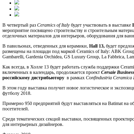
В четвертый раз
Ceramics
of
Italy
будет участвовать в выставке
мероприятие посвящено строительству и строительным материа
отделочных материалов для интерьеров, оборудования для ван
В павильонах, отведенных для керамики,
Hall
13,
будет предло
размещены на площади под маркой Ceramics of Italy: ABK Group, A
Gambarelli, Gardenia Orchidea, GS Luxury Group, La Fabbrica, Lambor
Как всегда, в Холле 13 будет работать служба поддержки Cerami
включенных в календарь, продолжается проект
Cersaie
Busines
российскому дистрибьютору
в рамках
Confindustria
Ceramica
В этом году выставка получит новое логистическое и экспози
футболу 2018.
Примерно 950 предприятий будут выставляться на Batimat на о
посетителей.
Среди тематических секций выставки, посвященных проектир
для интерьерных дизайнеров.