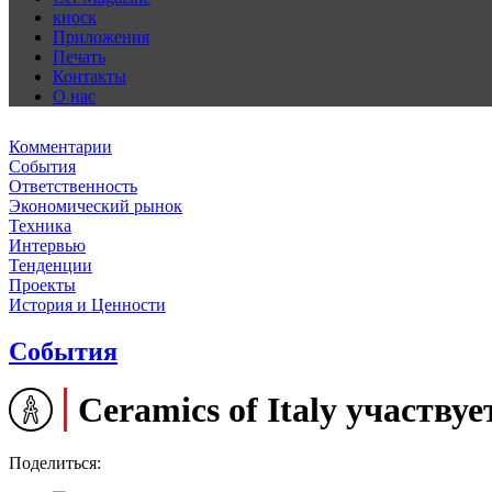
киоск
Приложения
Печать
Контакты
О нас
Комментарии
События
Ответственность
Экономический рынок
Техника
Интервью
Тенденции
Проекты
История и Ценности
События
Ceramics of Italy участвуе
Поделиться: