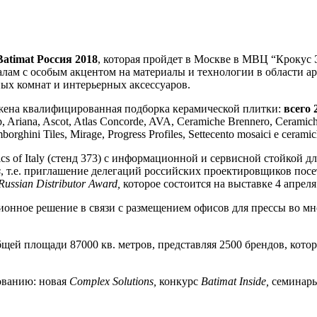
Batimat
Россия 2018
, которая пройдет в Москве в МВЦ “Крокус 
лам с особым акцентом на материалы и технологии в области а
ных комнат и интерьерных аксессуаров.
жена квалифицированная подборка керамической плитки:
всего 
riana, Ascot, Atlas Concorde, AVA, Ceramiche Brennero, Ceramiche 
ghini Tiles, Mirage, Progress Profiles, Settecento mosaici e ceramic
cs of Italy (стенд 373) с информационной и сервисной стойкой дл
s
, т.е. приглашение делегаций российских проектировщиков пос
Russian
Distributor
Award
,
которое состоится на выставке 4 апреля
ционное решение в связи с размещением офисов для прессы во 
бщей площади 87000 кв. метров, представляя 2500 брендов, кот
ованию: новая
Complex
Solutions
,
конкурс
Batimat
Inside
,
семинар