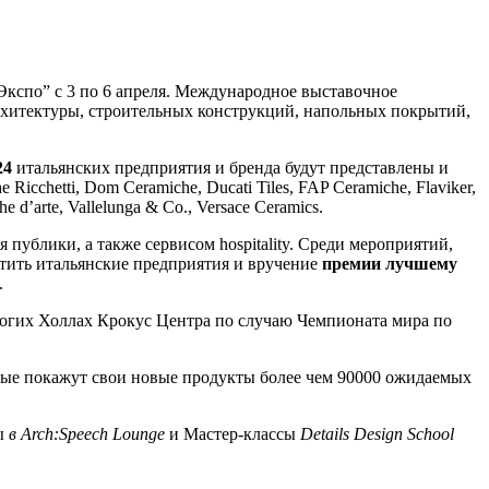
Экспо” с 3 по 6 апреля. Международное выставочное
рхитектуры, строительных конструкций, напольных покрытий,
24
итальянских предприятия и бренда будут представлены и
Ricchetti, Dom Ceramiche, Ducati Tiles, FAP Ceramiche, Flaviker,
he d’arte, Vallelunga & Co., Versace Ceramics.
я публики, а также сервисом hospitality. Среди мероприятий,
етить итальянские предприятия и вручение
премии лучшему
.
многих Холлах Крокус Центра по случаю Чемпионата мира по
орые покажут свои новые продукты более чем 90000 ожидаемых
ы
в
Arch
:Speech
Lounge
и Мастер-классы
Details
Design
School