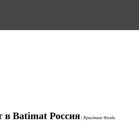
т в Batimat Россия
|
Кристина Фаэди