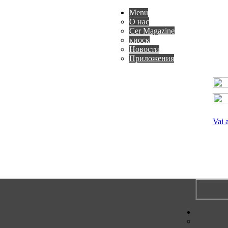
Menu
О нас
Cer Magazine
киоск
Новости
Приложения
Vai 