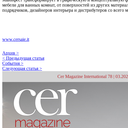
мебели для ванных комнат, от поверхностей из других материа
подрядчиков, дизайнеров интерьера и дистрибутеров со всего м
www.cersaie.it
Архив >
< Предыдущая статья
События >
Следующая статья >
Cer Magazine International 78 | 03.20