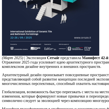
(Март 2025)
| Экспозиция
Cersaie
представила
Манифест 42-й
Отражение 2025 года усиливает идею архитектурного пространс
комплексном дизайне внутренних и внешних пространств.
Архитектурный дизайн пронизывает повседневные пространства 
представляющий собой развитие концепции последней экспозиц
многочисленных перспективах, способный охватить настоящие
Глобализация, возможность быстро переезжать с места на мест
изменения, которые формируют новые привычки и переопределя
символично следует за эволюцией через композицию многоуро
Манифест трансформирует в графическую и концептуальную фор