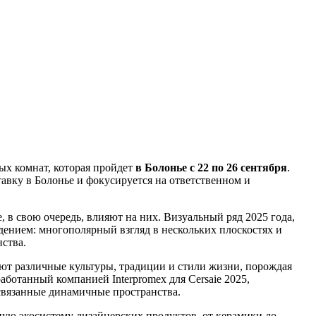
х комнат, которая пройдет
в Болонье с 22 по 26 сентября
.
авку в Болонье и фокусируется на ответственном и
 в свою очередь, влияют на них. Визуальный ряд 2025 года,
дением: многополярный взгляд в нескольких плоскостях и
ства.
уют различные культуры, традиции и стили жизни, порождая
отанный компанией Interpromex для Cersaie 2025,
связанные динамичные пространства.
ную экосистему дизайнерских продуктов, от керамики до