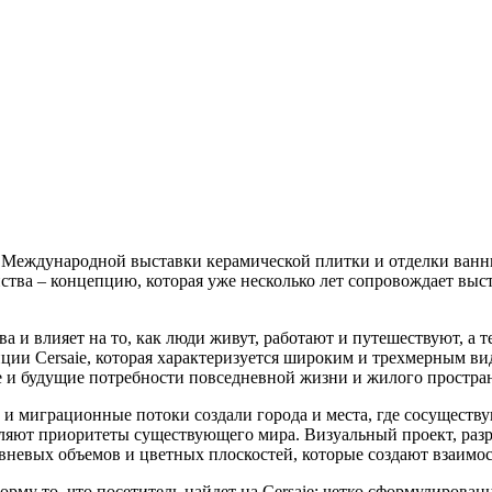
Международной выставки керамической плитки и отделки ванны
тва – концепцию, которая уже несколько лет сопровождает выст
и влияет на то, как люди живут, работают и путешествуют, а те,
ии Cersaie, которая характеризуется широким и трехмерным ви
 и будущие потребности повседневной жизни и жилого простран
о и миграционные потоки создали города и места, где сосуществ
ют приоритеты существующего мира. Визуальный проект, разраб
вневых объемов и цветных плоскостей, которые создают взаимо
му то, что посетитель найдет на Cersaie: четко сформулирован