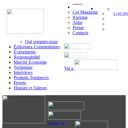
menu
Cer Magazine
LOGIN
Kiosque
Apps
Presse
Contacts
Qui sommes-nous
Éditoriaux Commentaires
Évènements
Responsabilité
Marché Économie
Technique
Vai a
Interviews
Produits Tendances
Projets
Histoire et Valeurs
Alleur au