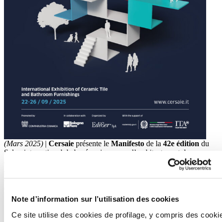
(Mars 2025)
|
Cersaie
présente le
Manifesto
de la
42e édition
du
Salon international de la céramique pour l’architecture et des
ameublements pour salles de bains, qui aura lieu
à Bologne du 22
au 26 septembre
. L’image 2025 renforce l’idée de l’espace
architectural, le concept qui accompagne l’exposition de Bologne
depuis plusieurs années et qui se concentre sur la conception
responsable et intégrée des espaces intérieurs et extérieurs.
Note d’information sur l’utilisation des cookies
La conception architecturale imprègne les espaces de la vie
Ce site utilise des cookies de profilage, y compris des cooki