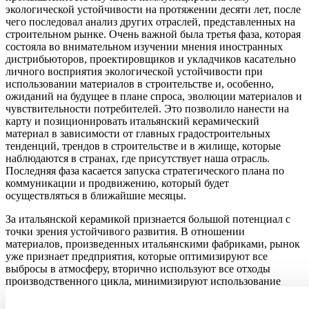
экологической устойчивости на протяжении десяти лет, после
чего последовал анализ других отраслей, представленных на
строительном рынке. Очень важной была третья фаза, которая
состояла во внимательном изучении мнения иностранных
дистрибьюторов, проектировщиков и укладчиков касательно
личного восприятия экологической устойчивости при
использовании материалов в строительстве и, особенно,
ожиданий на будущее в плане спроса, эволюции материалов и
чувствительности потребителей. Это позволило нанести на
карту и позиционировать итальянский керамический
материал в зависимости от главных градостроительных
тенденций, трендов в строительстве и в жилище, которые
наблюдаются в странах, где присутствует наша отрасль.
Последняя фаза касается запуска стратегического плана по
коммуникации и продвижению, который будет
осуществляться в ближайшие месяцы.
За итальянской керамикой признается большой потенциал с
точки зрения устойчивого развития. В отношении
материалов, произведенных итальянскими фабриками, рынок
уже признает предприятия, которые оптимизируют все
выбросы в атмосферу, вторично используют все отходы
производственного цикла, минимизируют использование
водных и всех других производственных ресурсов. Все это в
сочетании с дизайном made in Italy и характеристиками,