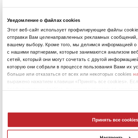
присущими керамике, такими как гигиеничность и простота
уборки, полезные для здоровья качества помещений, где она
укладывается, долговечность продукта, пригодность для
Уведомление о файлах cookies
участия здания в зеленом рейтинге.
Этот веб-сайт использует профилирующие файлы cookies
Это большой проект по коммуникации и продвижению
экологической устойчивости итальянской керамики
в
отправки Вам целенаправленных рекламных сообщений, 
осознание того, что все призваны делать свой вклад в защиту
вашему выбору. Кроме того, мы делимся информацией о
планеты.
с нашими партнерами, которые занимаются анализом ве
сетей, который они могут сочетать с другой информацие
которую они собрали в процессе пользования Вами их ус
Март 2022
больше или отказаться от всех или некоторых cookies
н
выражено нажатием клавиши «Принять все cookies». Ес
профилирующих cookies, вы можете отказаться, нажав н
Принять все cookie
News
aziende
Настроить