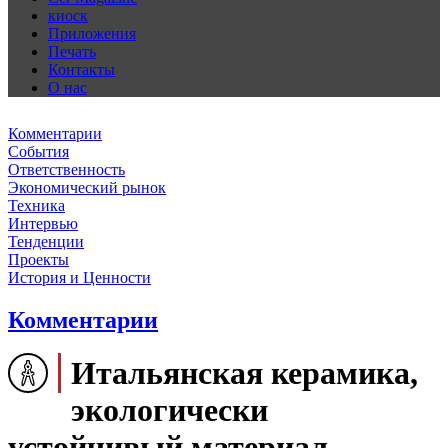
киоск
Приложения
Печать
Контакты
О нас
Комментарии
События
Ответственность
Экономический рынок
Техника
Интервью
Тенденции
Проекты
История и Ценности
Комментарии
Итальянская керамика,
экологически
устойчивый материал